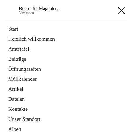
Buch - St. Magdalena
Navigation
Buch - St. Magdalena
Start
Herzlich willkommen
Gemeinde
Amtstafel
11 Schnellzugriffe
Beiträge
Bürgerservice
10 Schnellzugriffe
Öffnungszeiten
Müllkalender
+6
Artikel
Dateien
Kontakte
Unser Standort
Hauptadresse
Alben