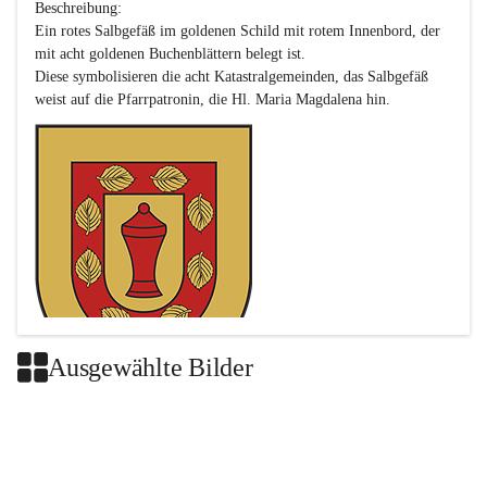
Beschreibung:

Ein rotes Salbgefäß im goldenen Schild mit rotem Innenbord, der 
mit acht goldenen Buchenblättern belegt ist.

Diese symbolisieren die acht Katastralgemeinden, das Salbgefäß 
Ausgewählte Bilder
Das neue Wappen ist eine Verschmelzung der Wappen der ehemals 
selbstständigen Gemeinden Buch-Geiseldorf und St. Magdalena.
