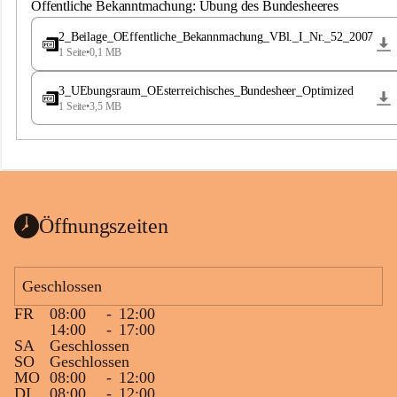
S
Öffentliche Bekanntmachung: Übung des Bundesheeres
t
.
2_Beilage_OEffentliche_Bekannmachung_VBl._I_Nr._52_2007
M
1 Seite
•
0,1 MB
a
g
3_UEbungsraum_OEsterreichisches_Bundesheer_Optimized
d
1 Seite
•
3,5 MB
a
l
e
n
a
Öffnungszeiten
Geschlossen
FR
08:00
-
12:00
14:00
-
17:00
SA
Geschlossen
SO
Geschlossen
MO
08:00
-
12:00
DI
08:00
-
12:00