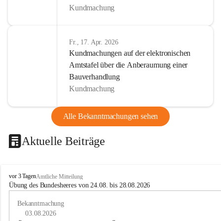
Kundmachung
Fr., 17. Apr. 2026
Kundmachungen auf der elektronischen
Amtstafel über die Anberaumung einer
Bauverhandlung
Kundmachung
Alle Bekanntmachungen sehen
Aktuelle Beiträge
B
vor 3 Tagen
Amtliche Mitteilung
u
Übung des Bundesheeres von 24.08. bis 28.08.2026
c
h
Bekanntmachung
-
03.08.2026