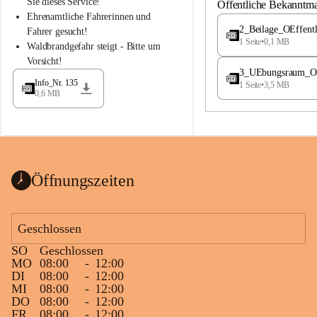
S
S
Sie dieses Service!
Öffentliche Bekanntm
t
t
Ehrenamtliche Fahrerinnen und 
.
.
2_Beilage_OEffent
Fahrer gesucht!
M
M
1 Seite
•
0,1 MB
Waldbrandgefahr steigt - Bitte um 
a
a
Vorsicht!
g
g
3_UEbungsraum_OEs
d
d
Info_Nr. 135
1 Seite
•
3,5 MB
a
a
0,6 MB
l
l
e
e
n
n
a
a
Öffnungszeiten
Geschlossen
SO
Geschlossen
MO
08:00
-
12:00
DI
08:00
-
12:00
MI
08:00
-
12:00
DO
08:00
-
12:00
FR
08:00
-
12:00