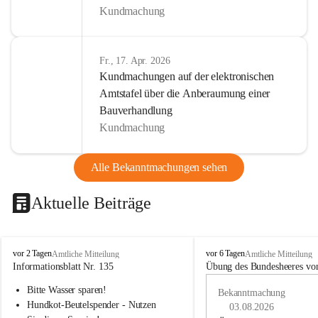
Kundmachung
Fr., 17. Apr. 2026
Kundmachungen auf der elektronischen
Amtstafel über die Anberaumung einer
Bauverhandlung
Kundmachung
Alle Bekanntmachungen sehen
Aktuelle Beiträge
B
B
vor 2 Tagen
vor 6 Tagen
Amtliche Mitteilung
Amtliche Mitteilung
u
u
Informationsblatt Nr. 135
Übung des Bundesheeres von
c
c
Bitte Wasser sparen!
h
h
Bekanntmachung
-
-
Hundkot-Beutelspender - Nutzen 
03.08.2026