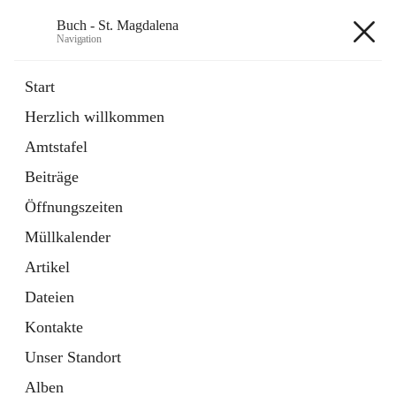
Buch - St. Magdalena
Navigation
Buch - St. Magdalena
Start
Herzlich willkommen
Gemeinde
Amtstafel
11 Schnellzugriffe
Beiträge
Bürgerservice
10 Schnellzugriffe
Öffnungszeiten
Müllkalender
+6
Artikel
Dateien
Kontakte
Unser Standort
Hauptadresse
Alben