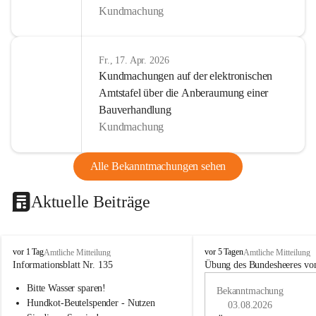
Kundmachung
Fr., 17. Apr. 2026
Kundmachungen auf der elektronischen
Amtstafel über die Anberaumung einer
Bauverhandlung
Kundmachung
Alle Bekanntmachungen sehen
Aktuelle Beiträge
B
B
vor 1 Tag
vor 5 Tagen
Amtliche Mitteilung
Amtliche Mitteilung
u
u
Informationsblatt Nr. 135
Übung des Bundesheeres von
c
c
Bitte Wasser sparen!
h
h
Bekanntmachung
-
-
Hundkot-Beutelspender - Nutzen 
03.08.2026