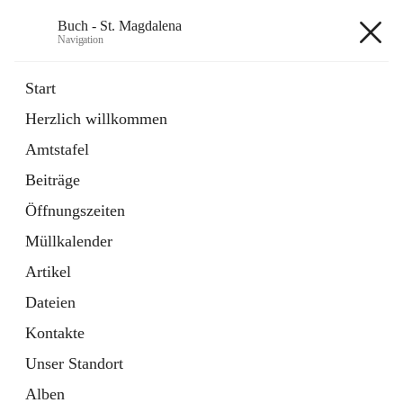
Buch - St. Magdalena
Navigation
Buch - St. Magdalena
Start
Herzlich willkommen
Gemeinde
Amtstafel
11 Schnellzugriffe
Beiträge
Bürgerservice
10 Schnellzugriffe
Öffnungszeiten
Müllkalender
+6
Artikel
Dateien
Kontakte
Unser Standort
Hauptadresse
Alben