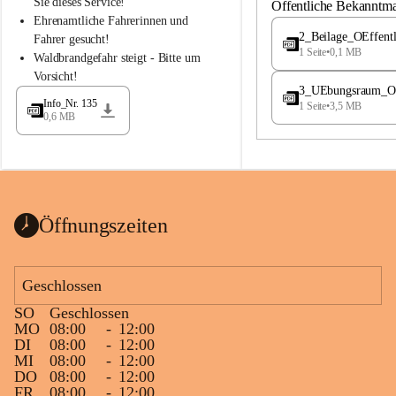
S
S
Sie dieses Service!
Öffentliche Bekanntm
t
t
Ehrenamtliche Fahrerinnen und 
.
.
2_Beilage_OEffent
Fahrer gesucht!
M
M
1 Seite
•
0,1 MB
Waldbrandgefahr steigt - Bitte um 
a
a
Vorsicht!
g
g
3_UEbungsraum_OEs
d
d
Info_Nr. 135
1 Seite
•
3,5 MB
a
a
0,6 MB
l
l
e
e
n
n
a
a
Öffnungszeiten
Geschlossen
SO
Geschlossen
MO
08:00
-
12:00
DI
08:00
-
12:00
MI
08:00
-
12:00
DO
08:00
-
12:00
FR
08:00
-
12:00