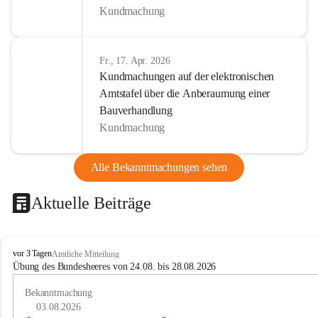
Kundmachung
Fr., 17. Apr. 2026
Kundmachungen auf der elektronischen
Amtstafel über die Anberaumung einer
Bauverhandlung
Kundmachung
Alle Bekanntmachungen sehen
Aktuelle Beiträge
B
vor 3 Tagen
Amtliche Mitteilung
u
Übung des Bundesheeres von 24.08. bis 28.08.2026
c
h
Bekanntmachung
-
03.08.2026