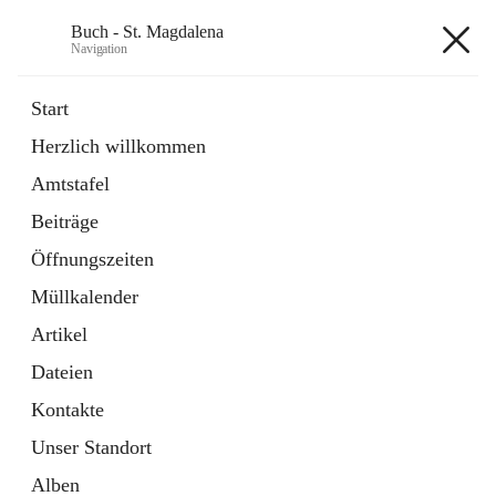
Buch - St. Magdalena
Navigation
Buch - St. Magdalena
Start
Herzlich willkommen
Gemeinde
Amtstafel
11 Schnellzugriffe
Beiträge
Bürgerservice
10 Schnellzugriffe
Öffnungszeiten
Müllkalender
+6
Artikel
Dateien
Kontakte
Unser Standort
Hauptadresse
Alben