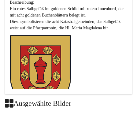
Beschreibung:

Ein rotes Salbgefäß im goldenen Schild mit rotem Innenbord, der 
mit acht goldenen Buchenblättern belegt ist.

Diese symbolisieren die acht Katastralgemeinden, das Salbgefäß 
Ausgewählte Bilder
Das neue Wappen ist eine Verschmelzung der Wappen der ehemals 
selbstständigen Gemeinden Buch-Geiseldorf und St. Magdalena.
