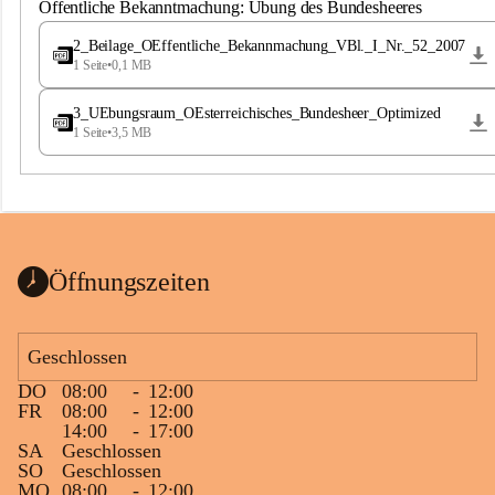
S
Öffentliche Bekanntmachung: Übung des Bundesheeres
t
.
2_Beilage_OEffentliche_Bekannmachung_VBl._I_Nr._52_2007
M
1 Seite
•
0,1 MB
a
g
3_UEbungsraum_OEsterreichisches_Bundesheer_Optimized
d
1 Seite
•
3,5 MB
a
l
e
n
a
Öffnungszeiten
Geschlossen
DO
08:00
-
12:00
FR
08:00
-
12:00
14:00
-
17:00
SA
Geschlossen
SO
Geschlossen
MO
08:00
-
12:00