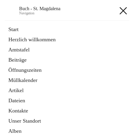
Buch - St. Magdalena
Navigation
Buch - St. Magdalena
Start
Herzlich willkommen
Gemeinde
Amtstafel
11 Schnellzugriffe
Beiträge
Bürgerservice
10 Schnellzugriffe
Öffnungszeiten
Müllkalender
+6
Artikel
Dateien
Kontakte
Unser Standort
Hauptadresse
Alben