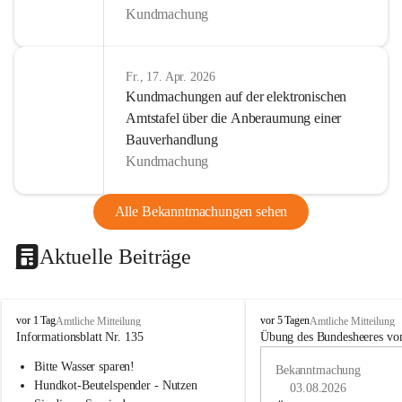
Kundmachung
Fr., 17. Apr. 2026
Kundmachungen auf der elektronischen
Amtstafel über die Anberaumung einer
Bauverhandlung
Kundmachung
Alle Bekanntmachungen sehen
Aktuelle Beiträge
B
B
vor 1 Tag
vor 5 Tagen
Amtliche Mitteilung
Amtliche Mitteilung
u
u
Informationsblatt Nr. 135
Übung des Bundesheeres von
c
c
Bitte Wasser sparen!
h
h
Bekanntmachung
-
-
Hundkot-Beutelspender - Nutzen 
03.08.2026