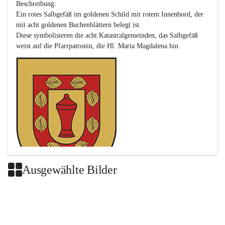
Beschreibung:

Ein rotes Salbgefäß im goldenen Schild mit rotem Innenbord, der 
mit acht goldenen Buchenblättern belegt ist.

Diese symbolisieren die acht Katastralgemeinden, das Salbgefäß 
Ausgewählte Bilder
Das neue Wappen ist eine Verschmelzung der Wappen der ehemals 
selbstständigen Gemeinden Buch-Geiseldorf und St. Magdalena.
