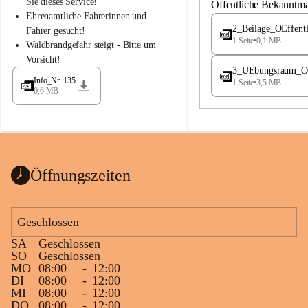
S
S
Sie dieses Service!
Öffentliche Bekanntm
t
t
Ehrenamtliche Fahrerinnen und 
.
.
2_Beilage_OEffent
Fahrer gesucht!
M
M
1 Seite
•
0,1 MB
Waldbrandgefahr steigt - Bitte um 
a
a
Vorsicht!
g
g
3_UEbungsraum_OEs
d
d
Info_Nr. 135
1 Seite
•
3,5 MB
a
a
0,6 MB
l
l
e
e
n
n
a
a
Öffnungszeiten
Geschlossen
SA
Geschlossen
SO
Geschlossen
MO
08:00
-
12:00
DI
08:00
-
12:00
MI
08:00
-
12:00
DO
08:00
-
12:00