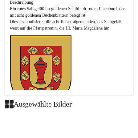
Beschreibung:

Ein rotes Salbgefäß im goldenen Schild mit rotem Innenbord, der 
mit acht goldenen Buchenblättern belegt ist.

Diese symbolisieren die acht Katastralgemeinden, das Salbgefäß 
Ausgewählte Bilder
Das neue Wappen ist eine Verschmelzung der Wappen der ehemals 
selbstständigen Gemeinden Buch-Geiseldorf und St. Magdalena.
