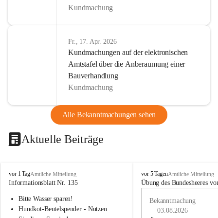
Kundmachung
Fr., 17. Apr. 2026
Kundmachungen auf der elektronischen
Amtstafel über die Anberaumung einer
Bauverhandlung
Kundmachung
Alle Bekanntmachungen sehen
Aktuelle Beiträge
B
B
vor 1 Tag
vor 5 Tagen
Amtliche Mitteilung
Amtliche Mitteilung
u
u
Informationsblatt Nr. 135
Übung des Bundesheeres von
c
c
Bitte Wasser sparen!
h
h
Bekanntmachung
-
-
Hundkot-Beutelspender - Nutzen 
03.08.2026