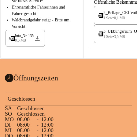
S
S
Sie dieses Service!
Öffentliche Bekanntm
t
t
Ehrenamtliche Fahrerinnen und 
.
.
2_Beilage_OEffent
Fahrer gesucht!
M
M
1 Seite
•
0,1 MB
Waldbrandgefahr steigt - Bitte um 
a
a
Vorsicht!
g
g
3_UEbungsraum_OEs
d
d
Info_Nr. 135
1 Seite
•
3,5 MB
a
a
0,6 MB
l
l
e
e
n
n
a
a
Öffnungszeiten
Geschlossen
SA
Geschlossen
SO
Geschlossen
MO
08:00
-
12:00
DI
08:00
-
12:00
MI
08:00
-
12:00
DO
08:00
-
12:00