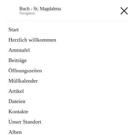
Buch - St. Magdalena
Navigation
Buch - St. Magdalena
Start
Herzlich willkommen
Gemeinde
Amtstafel
11 Schnellzugriffe
Beiträge
Bürgerservice
10 Schnellzugriffe
Öffnungszeiten
Müllkalender
+6
Artikel
Dateien
Kontakte
Unser Standort
Hauptadresse
Alben