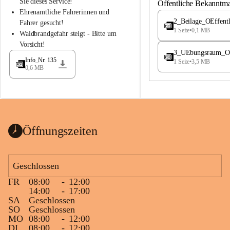
S
S
Sie dieses Service!
Öffentliche Bekanntm
t
t
Ehrenamtliche Fahrerinnen und 
.
.
2_Beilage_OEffent
Fahrer gesucht!
M
M
1 Seite
•
0,1 MB
Waldbrandgefahr steigt - Bitte um 
a
a
Vorsicht!
g
g
3_UEbungsraum_OEs
d
d
Info_Nr. 135
1 Seite
•
3,5 MB
a
a
0,6 MB
l
l
e
e
n
n
a
a
Öffnungszeiten
Geschlossen
FR
08:00
-
12:00
14:00
-
17:00
SA
Geschlossen
SO
Geschlossen
MO
08:00
-
12:00
DI
08:00
-
12:00