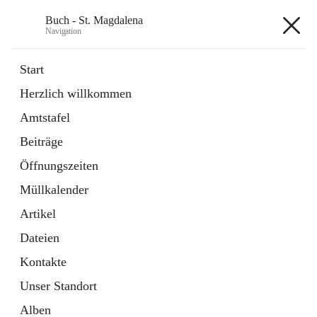
Buch - St. Magdalena
Navigation
Buch - St. Magdalena
Start
Herzlich willkommen
Gemeinde
Amtstafel
11 Schnellzugriffe
Beiträge
Bürgerservice
10 Schnellzugriffe
Öffnungszeiten
Müllkalender
+6
Artikel
Dateien
Kontakte
Unser Standort
Hauptadresse
Alben