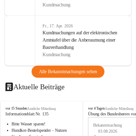
Kundmachung
Fr., 17. Apr. 2026
Kundmachungen auf der elektronischen
Amtstafel über die Anberaumung einer
Bauverhandlung
Kundmachung
Alle Bekanntmachungen sehen
Aktuelle Beiträge
B
B
vor 15 Stunden
vor 4 Tagen
Amtliche Mitteilung
Amtliche Mitteilung
u
u
Informationsblatt Nr. 135
Übung des Bundesheeres von
c
c
Bitte Wasser sparen!
h
h
Bekanntmachung
-
-
Hundkot-Beutelspender - Nutzen 
03.08.2026