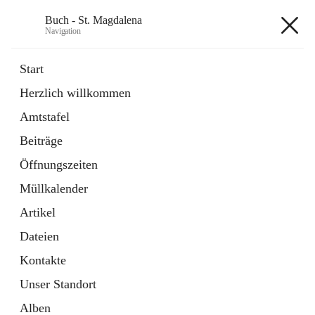
Buch - St. Magdalena
Navigation
Buch - St. Magdalena
Start
Herzlich willkommen
Gemeinde
Amtstafel
11 Schnellzugriffe
Beiträge
Bürgerservice
10 Schnellzugriffe
Öffnungszeiten
Müllkalender
+6
Artikel
Dateien
Kontakte
Unser Standort
Hauptadresse
Alben