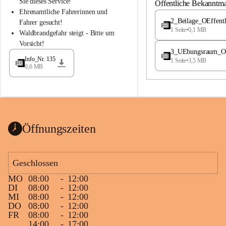
S
S
Sie dieses Service!
Öffentliche Bekanntm
t
t
Ehrenamtliche Fahrerinnen und 
.
.
2_Beilage_OEffent
Fahrer gesucht!
M
M
1 Seite
•
0,1 MB
Waldbrandgefahr steigt - Bitte um 
a
a
Vorsicht!
g
g
3_UEbungsraum_OEs
d
d
Info_Nr. 135
1 Seite
•
3,5 MB
a
a
0,6 MB
l
l
e
e
n
n
a
a
Öffnungszeiten
Geschlossen
MO
08:00
-
12:00
DI
08:00
-
12:00
MI
08:00
-
12:00
DO
08:00
-
12:00
FR
08:00
-
12:00
14:00
-
17:00