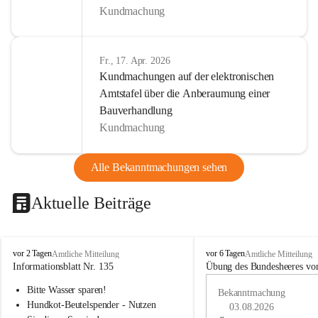
Kundmachung
Fr., 17. Apr. 2026
Kundmachungen auf der elektronischen
Amtstafel über die Anberaumung einer
Bauverhandlung
Kundmachung
Alle Bekanntmachungen sehen
Aktuelle Beiträge
B
B
vor 2 Tagen
vor 6 Tagen
Amtliche Mitteilung
Amtliche Mitteilung
u
u
Informationsblatt Nr. 135
Übung des Bundesheeres von
c
c
Bitte Wasser sparen!
h
h
Bekanntmachung
-
-
Hundkot-Beutelspender - Nutzen 
03.08.2026