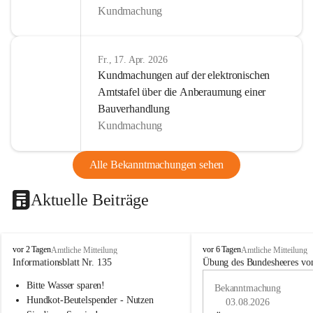
Kundmachung
Fr., 17. Apr. 2026
Kundmachungen auf der elektronischen
Amtstafel über die Anberaumung einer
Bauverhandlung
Kundmachung
Alle Bekanntmachungen sehen
Aktuelle Beiträge
B
B
vor 2 Tagen
vor 6 Tagen
Amtliche Mitteilung
Amtliche Mitteilung
u
u
Informationsblatt Nr. 135
Übung des Bundesheeres von
c
c
Bitte Wasser sparen!
h
h
Bekanntmachung
-
-
Hundkot-Beutelspender - Nutzen 
03.08.2026