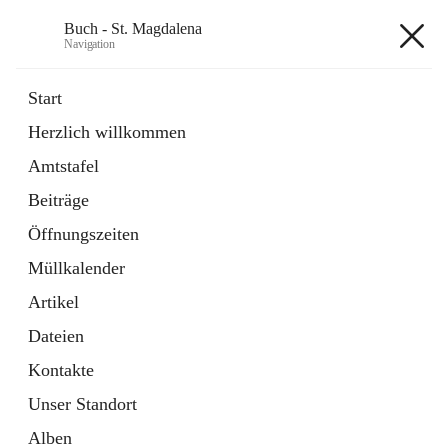
Buch - St. Magdalena
Navigation
Buch - St. Magdalena
Start
Herzlich willkommen
Gemeinde
Amtstafel
11 Schnellzugriffe
Beiträge
Bürgerservice
10 Schnellzugriffe
Öffnungszeiten
Müllkalender
+6
Artikel
Dateien
Kontakte
Unser Standort
Hauptadresse
Alben