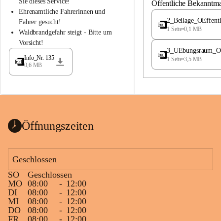
S
S
Sie dieses Service!
Öffentliche Bekanntm
t
t
Ehrenamtliche Fahrerinnen und 
.
.
2_Beilage_OEffent
Fahrer gesucht!
M
M
1 Seite
•
0,1 MB
Waldbrandgefahr steigt - Bitte um 
a
a
Vorsicht!
g
g
3_UEbungsraum_OEs
d
d
Info_Nr. 135
1 Seite
•
3,5 MB
a
a
0,6 MB
l
l
e
e
n
n
a
a
Öffnungszeiten
Geschlossen
SO
Geschlossen
MO
08:00
-
12:00
DI
08:00
-
12:00
MI
08:00
-
12:00
DO
08:00
-
12:00
FR
08:00
-
12:00