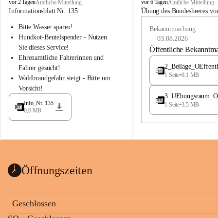
B
B
vor 2 Tagen
vor 6 Tagen
Amtliche Mitteilung
Amtliche Mitteilung
u
u
Informationsblatt Nr. 135
Übung des Bundesheeres von
c
c
Bitte Wasser sparen!
h
h
Bekanntmachung
-
-
Hundkot-Beutelspender - Nutzen 
03.08.2026
S
S
Sie dieses Service!
Öffentliche Bekanntm
t
t
Ehrenamtliche Fahrerinnen und 
.
.
2_Beilage_OEffent
Fahrer gesucht!
M
M
1 Seite
•
0,1 MB
Waldbrandgefahr steigt - Bitte um 
a
a
Vorsicht!
g
g
3_UEbungsraum_OEs
d
d
Info_Nr. 135
1 Seite
•
3,5 MB
a
a
0,6 MB
l
l
e
e
n
n
a
a
Öffnungszeiten
Geschlossen