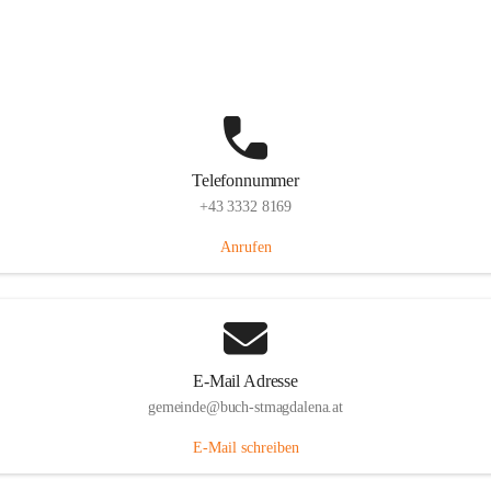
St. Magdalena 55, 8274 Buch-St. Magdalena, AUT
Auf Karte ansehen
Telefonnummer
+43 3332 8169
Anrufen
E-Mail Adresse
gemeinde@buch-stmagdalena.at
E-Mail schreiben