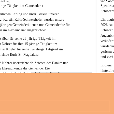
B
vor 2 Woc
tteilung
u
hrige Tätigkeit im Gemeinderat
Spendena
c
Schieder
rlichen Ehrung und unter Beisein unserer 
h
-
g. Kerstin Raith-Schweighofer wurden unsere 
Ein tragi
S
gjährigen Gemeinderätinnen und Gemeinderäte für 
2026 das
t
en im Gemeinderat ausgezeichnet.
Schieder
.
Augenblic
M
Stüber 
für seine 
25-jährige Tätigkeit
 im 
verändert
a
a Nöhrer 
für ihre
 15-jährige Tätigkeit
 im 
wurde vi
g
nter Kogler 
für seine
 12-jährige Tätigkeit
 im 
d
gerissen 
einde Buch-St. Magdalena. 
a
und zwei
l
 Nöhrer überreichte als Zeichen des Dankes und 
e
In dieser
e Ehrenurkunde der Gemeinde. Die 
n
hinterbli
. Kerstin Raith-Schweighofer würdigte die 
a
Mit Ihrer
politische Tätigkeit mit der Überreichung eines 
der Antei
eiermärkischen Landesregierung.
Wir dank
t. Magdalena und das Land Steiermark bedanken 
Spendern 
n langjährigen Einsatz, das verantwortungsbewusste 
Unterstüt
+6
wertvolle Mitarbeit zum Wohle der 
ihr Mitge
n und Gemeindebürger!