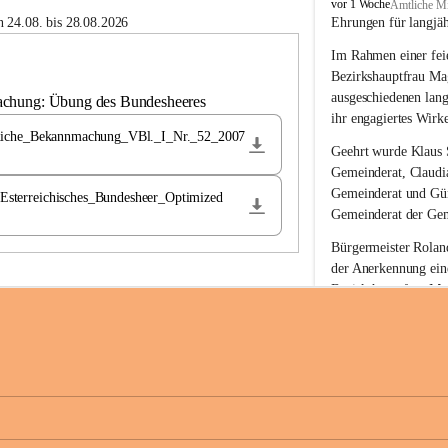
B
vor 1 Woche
Amtliche Mi
u
 24.08. bis 28.08.2026
Ehrungen für langjä
c
Im Rahmen einer feie
h
-
Bezirkshauptfrau Ma
S
ausgeschiedenen lan
achung: Übung des Bundesheeres
t
ihr engagiertes Wirk
.
liche_Bekannmachung_VBl._I_Nr._52_2007
M
Geehrt wurde 
Klaus 
a
Gemeinderat, 
Claudi
g
Gemeinderat und 
Gü
terreichisches_Bundesheer_Optimized
d
Gemeinderat der Gem
a
l
Bürgermeister Roland
e
der Anerkennung ein
n
Bezirkshauptfrau Mag
a
langjährige kommunal
Ehrendiploms der St
Die Gemeinde Buch-S
sich herzlich für de
Engagement und die 
Gemeindebürgerinne