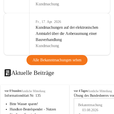
Kundmachung
Fr., 17. Apr. 2026
Kundmachungen auf der elektronischen
Amtstafel über die Anberaumung einer
Bauverhandlung
Kundmachung
Alle Bekanntmachungen sehen
Aktuelle Beiträge
B
B
vor 8 Stunden
vor 4 Tagen
Amtliche Mitteilung
Amtliche Mitteilung
u
u
Informationsblatt Nr. 135
Übung des Bundesheeres von
c
c
Bitte Wasser sparen!
h
h
Bekanntmachung
-
-
Hundkot-Beutelspender - Nutzen 
03.08.2026