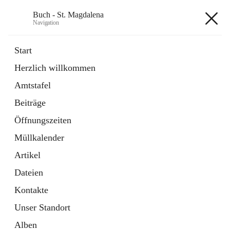
Buch - St. Magdalena
Navigation
Buch - St. Magdalena
Start
Herzlich willkommen
Gemeinde
Amtstafel
11 Schnellzugriffe
Beiträge
Bürgerservice
10 Schnellzugriffe
Öffnungszeiten
Müllkalender
+6
Artikel
Dateien
Kontakte
Unser Standort
Hauptadresse
Alben