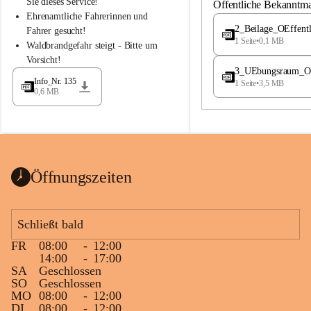
S
S
Sie dieses Service!
Öffentliche Bekanntm
t
t
Ehrenamtliche Fahrerinnen und 
.
.
2_Beilage_OEffent
Fahrer gesucht!
M
M
1 Seite
•
0,1 MB
Waldbrandgefahr steigt - Bitte um 
a
a
Vorsicht!
g
g
3_UEbungsraum_OEs
d
d
Info_Nr. 135
1 Seite
•
3,5 MB
a
a
0,6 MB
l
l
e
e
n
n
a
a
Öffnungszeiten
Schließt bald
FR
08:00
-
12:00
14:00
-
17:00
SA
Geschlossen
SO
Geschlossen
MO
08:00
-
12:00
DI
08:00
-
12:00