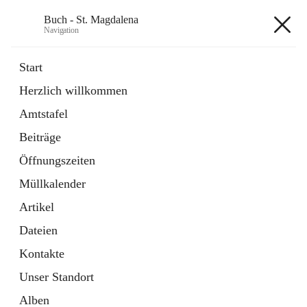
Buch - St. Magdalena
Navigation
Buch - St. Magdalena
Start
Herzlich willkommen
Gemeinde
Amtstafel
11 Schnellzugriffe
Beiträge
Bürgerservice
10 Schnellzugriffe
Öffnungszeiten
Müllkalender
+6
Artikel
Dateien
Kontakte
Unser Standort
Hauptadresse
Alben