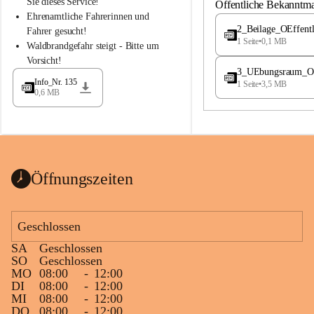
S
S
Sie dieses Service!
Öffentliche Bekanntm
t
t
Ehrenamtliche Fahrerinnen und 
.
.
2_Beilage_OEffent
Fahrer gesucht!
M
M
1 Seite
•
0,1 MB
Waldbrandgefahr steigt - Bitte um 
a
a
Vorsicht!
g
g
3_UEbungsraum_OEs
d
d
Info_Nr. 135
1 Seite
•
3,5 MB
a
a
0,6 MB
l
l
e
e
n
n
a
a
Öffnungszeiten
Geschlossen
SA
Geschlossen
SO
Geschlossen
MO
08:00
-
12:00
DI
08:00
-
12:00
MI
08:00
-
12:00
DO
08:00
-
12:00