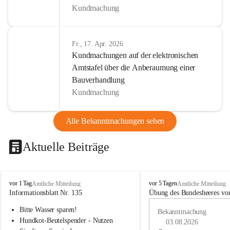
Kundmachung
Fr., 17. Apr. 2026
Kundmachungen auf der elektronischen
Amtstafel über die Anberaumung einer
Bauverhandlung
Kundmachung
Alle Bekanntmachungen sehen
Aktuelle Beiträge
B
B
vor 1 Tag
vor 5 Tagen
Amtliche Mitteilung
Amtliche Mitteilung
u
u
Informationsblatt Nr. 135
Übung des Bundesheeres von
c
c
Bitte Wasser sparen!
h
h
Bekanntmachung
-
-
Hundkot-Beutelspender - Nutzen 
03.08.2026