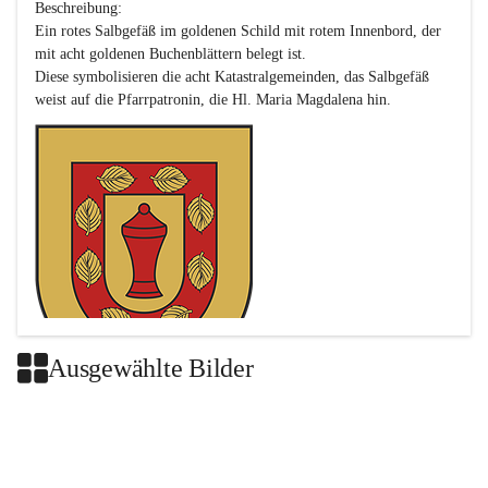
Beschreibung:

Ein rotes Salbgefäß im goldenen Schild mit rotem Innenbord, der 
mit acht goldenen Buchenblättern belegt ist.

Diese symbolisieren die acht Katastralgemeinden, das Salbgefäß 
Ausgewählte Bilder
Das neue Wappen ist eine Verschmelzung der Wappen der ehemals 
selbstständigen Gemeinden Buch-Geiseldorf und St. Magdalena.
