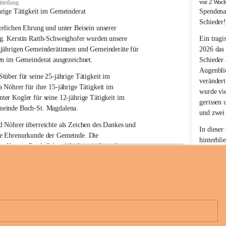
B
vor 2 Woc
tteilung
u
hrige Tätigkeit im Gemeinderat
Spendena
c
Schieder
rlichen Ehrung und unter Beisein unserer 
h
-
g. Kerstin Raith-Schweighofer wurden unsere 
Ein tragi
S
gjährigen Gemeinderätinnen und Gemeinderäte für 
2026 das
t
en im Gemeinderat ausgezeichnet.
Schieder
.
Augenblic
M
Stüber 
für seine 
25-jährige Tätigkeit
 im 
verändert
a
a Nöhrer 
für ihre
 15-jährige Tätigkeit
 im 
wurde vi
g
nter Kogler 
für seine
 12-jährige Tätigkeit
 im 
d
gerissen 
einde Buch-St. Magdalena. 
a
und zwei
l
 Nöhrer überreichte als Zeichen des Dankes und 
e
In dieser
e Ehrenurkunde der Gemeinde. Die 
n
hinterbli
. Kerstin Raith-Schweighofer würdigte die 
a
Mit Ihrer
politische Tätigkeit mit der Überreichung eines 
der Antei
eiermärkischen Landesregierung.
Wir dank
t. Magdalena und das Land Steiermark bedanken 
Spendern 
n langjährigen Einsatz, das verantwortungsbewusste 
Unterstüt
+6
wertvolle Mitarbeit zum Wohle der 
ihr Mitge
n und Gemeindebürger!