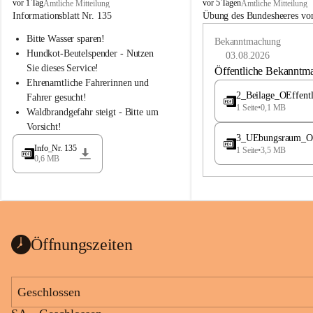
B
B
vor 1 Tag
vor 5 Tagen
Amtliche Mitteilung
Amtliche Mitteilung
u
u
Informationsblatt Nr. 135
Übung des Bundesheeres von
c
c
Bitte Wasser sparen!
h
h
Bekanntmachung
-
-
Hundkot-Beutelspender - Nutzen 
03.08.2026
S
S
Sie dieses Service!
Öffentliche Bekanntm
t
t
Ehrenamtliche Fahrerinnen und 
.
.
2_Beilage_OEffent
Fahrer gesucht!
M
M
1 Seite
•
0,1 MB
Waldbrandgefahr steigt - Bitte um 
a
a
Vorsicht!
g
g
3_UEbungsraum_OEs
d
d
Info_Nr. 135
1 Seite
•
3,5 MB
a
a
0,6 MB
l
l
e
e
n
n
a
a
Öffnungszeiten
Geschlossen