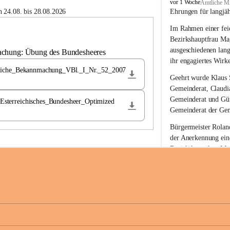
B
vor 1 Woche
Amtliche Mi
u
 24.08. bis 28.08.2026
Ehrungen für langjä
c
Im Rahmen einer feie
h
-
Bezirkshauptfrau Ma
S
ausgeschiedenen lan
achung: Übung des Bundesheeres
t
ihr engagiertes Wirk
.
liche_Bekannmachung_VBl._I_Nr._52_2007
M
Geehrt wurde 
Klaus 
a
Gemeinderat, 
Claudi
g
Gemeinderat und 
Gü
terreichisches_Bundesheer_Optimized
d
Gemeinderat der Gem
a
l
Bürgermeister Roland
e
der Anerkennung ein
n
Bezirkshauptfrau Mag
a
langjährige kommunal
Ehrendiploms der St
Die Gemeinde Buch-S
sich herzlich für de
Engagement und die 
Gemeindebürgerinne