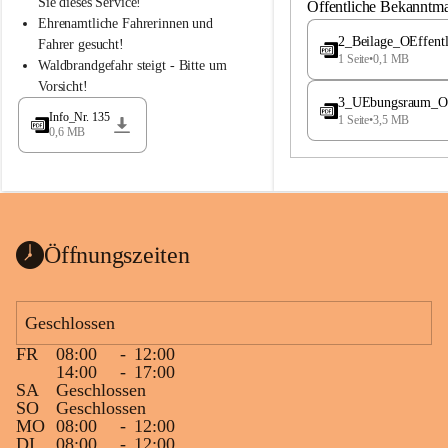
S
S
Sie dieses Service!
Öffentliche Bekanntm
t
t
Ehrenamtliche Fahrerinnen und 
.
.
2_Beilage_OEffent
Fahrer gesucht!
M
M
1 Seite
•
0,1 MB
Waldbrandgefahr steigt - Bitte um 
a
a
Vorsicht!
g
g
3_UEbungsraum_OEs
d
d
Info_Nr. 135
1 Seite
•
3,5 MB
a
a
0,6 MB
l
l
e
e
n
n
a
a
Öffnungszeiten
Geschlossen
FR
08:00
-
12:00
14:00
-
17:00
SA
Geschlossen
SO
Geschlossen
MO
08:00
-
12:00
DI
08:00
-
12:00