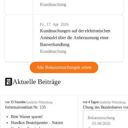
Kundmachung
Fr., 17. Apr. 2026
Kundmachungen auf der elektronischen
Amtstafel über die Anberaumung einer
Bauverhandlung
Kundmachung
Alle Bekanntmachungen sehen
Aktuelle Beiträge
B
B
vor 15 Stunden
vor 4 Tagen
Amtliche Mitteilung
Amtliche Mitteilung
u
u
Informationsblatt Nr. 135
Übung des Bundesheeres von
c
c
Bitte Wasser sparen!
h
h
Bekanntmachung
-
-
Hundkot-Beutelspender - Nutzen 
03.08.2026