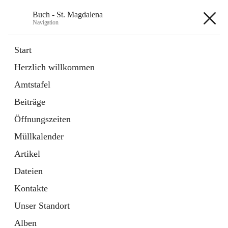
Buch - St. Magdalena
Navigation
Buch - St. Magdalena
Start
Herzlich willkommen
Gemeinde
Amtstafel
11 Schnellzugriffe
Beiträge
Bürgerservice
10 Schnellzugriffe
Öffnungszeiten
Müllkalender
+6
Artikel
Dateien
Kontakte
Unser Standort
Hauptadresse
Alben