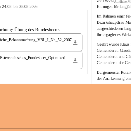
B
vor 1 Woche
Amtliche Mi
u
 24.08. bis 28.08.2026
Ehrungen für langjä
c
Im Rahmen einer feie
h
-
Bezirkshauptfrau Ma
S
ausgeschiedenen lan
achung: Übung des Bundesheeres
t
ihr engagiertes Wirk
.
liche_Bekannmachung_VBl._I_Nr._52_2007
M
Geehrt wurde 
Klaus 
a
Gemeinderat, 
Claudi
g
Gemeinderat und 
Gü
terreichisches_Bundesheer_Optimized
d
Gemeinderat der Gem
a
l
Bürgermeister Roland
e
der Anerkennung ein
n
Bezirkshauptfrau Mag
a
langjährige kommunal
Ehrendiploms der St
Die Gemeinde Buch-S
sich herzlich für de
Engagement und die 
Gemeindebürgerinne