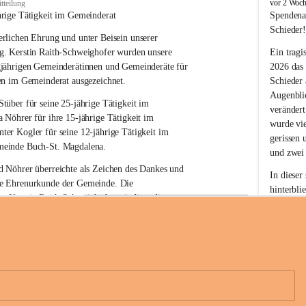
B
vor 2 Woc
tteilung
u
hrige Tätigkeit im Gemeinderat
Spendena
c
Schieder
rlichen Ehrung und unter Beisein unserer 
h
-
g. Kerstin Raith-Schweighofer wurden unsere 
Ein tragi
S
gjährigen Gemeinderätinnen und Gemeinderäte für 
2026 das
t
en im Gemeinderat ausgezeichnet.
Schieder
.
Augenblic
M
Stüber 
für seine 
25-jährige Tätigkeit
 im 
verändert
a
a Nöhrer 
für ihre
 15-jährige Tätigkeit
 im 
wurde vi
g
nter Kogler 
für seine
 12-jährige Tätigkeit
 im 
d
gerissen 
einde Buch-St. Magdalena. 
a
und zwei
l
 Nöhrer überreichte als Zeichen des Dankes und 
e
In dieser
e Ehrenurkunde der Gemeinde. Die 
n
hinterbli
. Kerstin Raith-Schweighofer würdigte die 
a
Mit Ihrer
politische Tätigkeit mit der Überreichung eines 
der Antei
eiermärkischen Landesregierung.
Wir dank
t. Magdalena und das Land Steiermark bedanken 
Spendern 
n langjährigen Einsatz, das verantwortungsbewusste 
Unterstüt
+6
wertvolle Mitarbeit zum Wohle der 
ihr Mitge
n und Gemeindebürger!