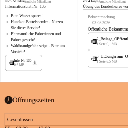
B
B
vor 9 Stunden
vor 4 Tagen
Amtliche Mitteilung
Amtliche Mitteilung
u
u
Informationsblatt Nr. 135
Übung des Bundesheeres von
c
c
Bitte Wasser sparen!
h
h
Bekanntmachung
-
-
Hundkot-Beutelspender - Nutzen 
03.08.2026
S
S
Sie dieses Service!
Öffentliche Bekanntm
t
t
Ehrenamtliche Fahrerinnen und 
.
.
2_Beilage_OEffent
Fahrer gesucht!
M
M
1 Seite
•
0,1 MB
Waldbrandgefahr steigt - Bitte um 
a
a
Vorsicht!
g
g
3_UEbungsraum_OEs
d
d
Info_Nr. 135
1 Seite
•
3,5 MB
a
a
0,6 MB
l
l
e
e
n
n
a
a
Öffnungszeiten
Geschlossen