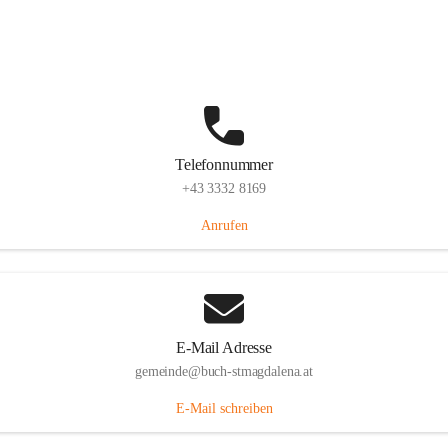
St. Magdalena 55, 8274 Buch-St. Magdalena, AUT
Auf Karte ansehen
Telefonnummer
+43 3332 8169
Anrufen
E-Mail Adresse
gemeinde@buch-stmagdalena.at
E-Mail schreiben