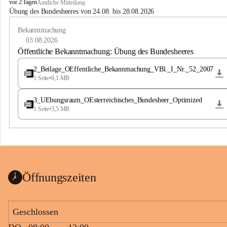
B
vor 2 Tagen
Amtliche Mitteilung
u
Übung des Bundesheeres von 24.08. bis 28.08.2026
c
h
Bekanntmachung
-
03.08.2026
S
Öffentliche Bekanntmachung: Übung des Bundesheeres
t
.
2_Beilage_OEffentliche_Bekannmachung_VBl._I_Nr._52_2007
M
1 Seite
•
0,1 MB
a
g
3_UEbungsraum_OEsterreichisches_Bundesheer_Optimized
d
1 Seite
•
3,5 MB
a
l
e
n
a
Öffnungszeiten
Geschlossen