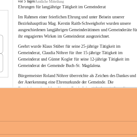
B
vor 5 Tagen
Amtliche Mitteilung
u
Ehrungen für langjährige Tätigkeit im Gemeinderat
c
Im Rahmen einer feierlichen Ehrung und unter Beisein unserer 
h
-
Bezirkshauptfrau Mag. Kerstin Raith-Schweighofer wurden unsere 
S
ausgeschiedenen langjährigen Gemeinderätinnen und Gemeinderäte fü
t
ihr engagiertes Wirken im Gemeinderat ausgezeichnet.
.
M
Geehrt wurde 
Klaus Stüber 
für seine 
25-jährige Tätigkeit
 im 
a
Gemeinderat, 
Claudia Nöhrer 
für ihre
 15-jährige Tätigkeit
 im 
g
Gemeinderat und 
Günter Kogler 
für seine
 12-jährige Tätigkeit
 im 
d
Gemeinderat der Gemeinde Buch-St. Magdalena. 
a
l
Bürgermeister Roland Nöhrer überreichte als Zeichen des Dankes und
e
der Anerkennung eine Ehrenurkunde der Gemeinde. Die 
n
Bezirkshauptfrau Mag. Kerstin Raith-Schweighofer würdigte die 
a
langjährige kommunalpolitische Tätigkeit mit der Überreichung eines 
Ehrendiploms der Steiermärkischen Landesregierung.
Die Gemeinde Buch-St. Magdalena und das Land Steiermark bedanke
sich herzlich für den langjährigen Einsatz, das verantwortungsbewusst
+6
Engagement und die wertvolle Mitarbeit zum Wohle der 
Gemeindebürgerinnen und Gemeindebürger!