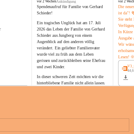
B
B
vor 2 Wochen
vor 2 Woc
Ankündigung
u
u
Spendenaufruf für Familie von Gerhard 
Die neue
c
c
Schieder!
ist da"! 
h
h
Sie steht
-
-
Ein tragisches Unglück hat am 17. Juli 
Verfügun
S
S
r 
2026 das Leben der Familie von Gerhard 
In Kürze 
t
t
Schieder aus Jungberg von einem 
Ausgabe 
.
.
Augenblick auf den anderen völlig 
M
M
Wir wüns
verändert. Ein geliebter Familienvater 
a
a
erholsam
wurde viel zu früh aus dem Leben 
g
g
Lesen! 
d
d
gerissen und zurückbleiben seine Ehefrau 
a
a
V3_G
und zwei Kinder.
l
l
44,
 
e
e
In dieser schweren Zeit möchten wir die 
n
n
hinterbliebene Familie nicht allein lassen. 
a
a
Mit Ihrer Spende können Sie ein Zeichen 
der Anteilnahme und der Solidarität setzen.
Wir danken allen Spenderinnen und 
n 
Spendern von Herzen für ihre 
e 
Unterstützung, ihre Hilfsbereitschaft und 
ihr Mitgefühl.