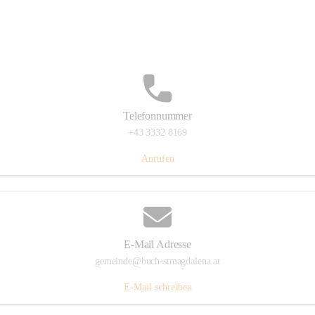
St. Magdalena 55, 8274 Buch-St. Magdalena, AUT
Auf Karte ansehen
Telefonnummer
+43 3332 8169
Anrufen
E-Mail Adresse
gemeinde@buch-stmagdalena.at
E-Mail schreiben