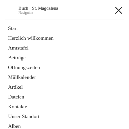
Buch - St. Magdalena
Navigation
Buch - St. Magdalena
Start
Herzlich willkommen
Gemeinde
Amtstafel
11 Schnellzugriffe
Beiträge
Bürgerservice
10 Schnellzugriffe
Öffnungszeiten
Müllkalender
+6
Artikel
Dateien
Kontakte
Unser Standort
Hauptadresse
Alben