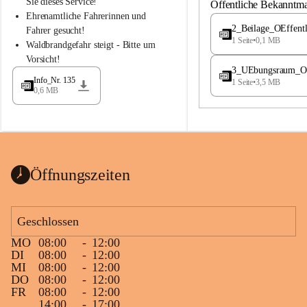
S
S
Sie dieses Service!
Öffentliche Bekanntm
t
t
Ehrenamtliche Fahrerinnen und 
.
.
2_Beilage_OEffent
Fahrer gesucht!
M
M
1 Seite
•
0,1 MB
Waldbrandgefahr steigt - Bitte um 
a
a
Vorsicht!
g
g
3_UEbungsraum_OEs
d
d
Info_Nr. 135
1 Seite
•
3,5 MB
a
a
0,6 MB
l
l
e
e
n
n
a
a
Öffnungszeiten
Geschlossen
MO
08:00
-
12:00
DI
08:00
-
12:00
MI
08:00
-
12:00
DO
08:00
-
12:00
FR
08:00
-
12:00
14:00
-
17:00