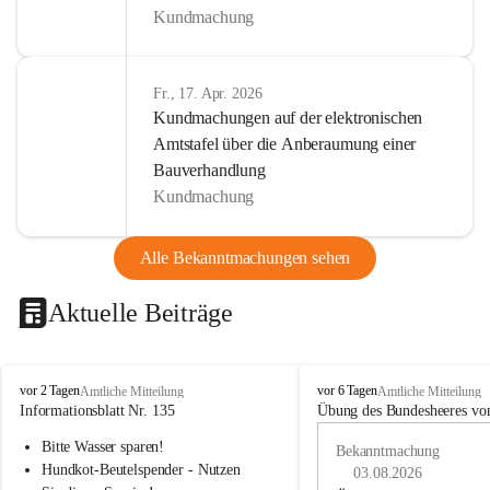
Kundmachung
Fr., 17. Apr. 2026
Kundmachungen auf der elektronischen
Amtstafel über die Anberaumung einer
Bauverhandlung
Kundmachung
Alle Bekanntmachungen sehen
Aktuelle Beiträge
B
B
vor 2 Tagen
vor 6 Tagen
Amtliche Mitteilung
Amtliche Mitteilung
u
u
Informationsblatt Nr. 135
Übung des Bundesheeres von
c
c
Bitte Wasser sparen!
h
h
Bekanntmachung
-
-
Hundkot-Beutelspender - Nutzen 
03.08.2026