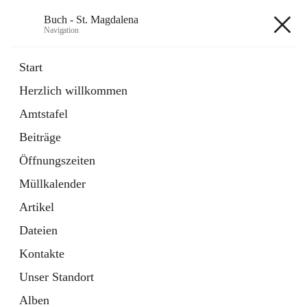
Buch - St. Magdalena
Navigation
Buch - St. Magdalena
Start
Herzlich willkommen
Gemeinde
Amtstafel
11 Schnellzugriffe
Beiträge
Bürgerservice
10 Schnellzugriffe
Öffnungszeiten
Müllkalender
+6
Artikel
Dateien
Kontakte
Unser Standort
Hauptadresse
Alben