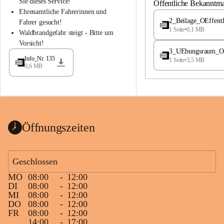
S
S
Sie dieses Service!
Öffentliche Bekanntm
t
t
Ehrenamtliche Fahrerinnen und 
.
.
2_Beilage_OEffent
Fahrer gesucht!
M
M
1 Seite
•
0,1 MB
Waldbrandgefahr steigt - Bitte um 
a
a
Vorsicht!
g
g
3_UEbungsraum_OEs
d
d
Info_Nr. 135
1 Seite
•
3,5 MB
a
a
0,6 MB
l
l
e
e
n
n
a
a
Öffnungszeiten
Geschlossen
MO
08:00
-
12:00
DI
08:00
-
12:00
MI
08:00
-
12:00
DO
08:00
-
12:00
FR
08:00
-
12:00
14:00
-
17:00