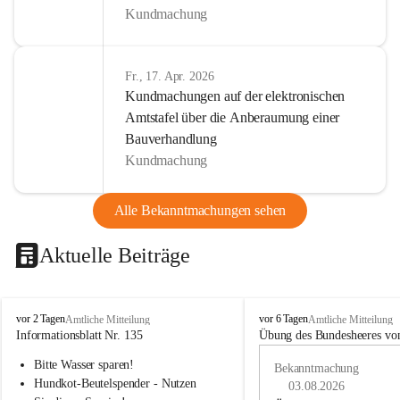
Kundmachung
Fr., 17. Apr. 2026
Kundmachungen auf der elektronischen
Amtstafel über die Anberaumung einer
Bauverhandlung
Kundmachung
Alle Bekanntmachungen sehen
Aktuelle Beiträge
B
B
vor 2 Tagen
vor 6 Tagen
Amtliche Mitteilung
Amtliche Mitteilung
u
u
Informationsblatt Nr. 135
Übung des Bundesheeres von
c
c
Bitte Wasser sparen!
h
h
Bekanntmachung
-
-
Hundkot-Beutelspender - Nutzen 
03.08.2026