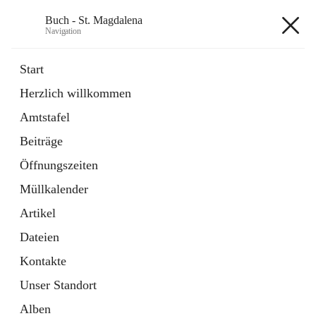
Buch - St. Magdalena
Navigation
Buch - St. Magdalena
Start
Herzlich willkommen
Gemeinde
Amtstafel
11 Schnellzugriffe
Beiträge
Bürgerservice
10 Schnellzugriffe
Öffnungszeiten
Müllkalender
+6
Artikel
Dateien
Kontakte
Unser Standort
Hauptadresse
Alben