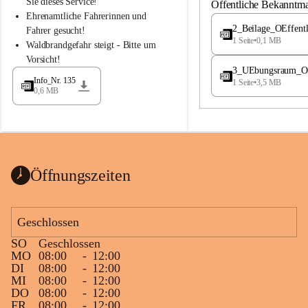
S
S
Sie dieses Service!
Öffentliche Bekanntm
t
t
Ehrenamtliche Fahrerinnen und 
.
.
2_Beilage_OEffent
Fahrer gesucht!
M
M
1 Seite
•
0,1 MB
Waldbrandgefahr steigt - Bitte um 
a
a
Vorsicht!
g
g
3_UEbungsraum_OEs
d
d
Info_Nr. 135
1 Seite
•
3,5 MB
a
a
0,6 MB
l
l
e
e
n
n
a
a
Öffnungszeiten
Geschlossen
SO
Geschlossen
MO
08:00
-
12:00
DI
08:00
-
12:00
MI
08:00
-
12:00
DO
08:00
-
12:00
FR
08:00
-
12:00