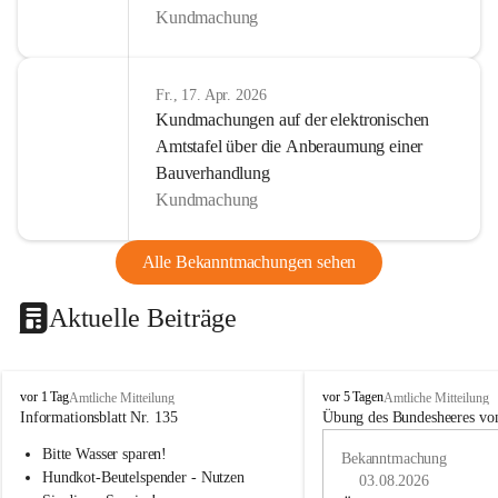
Kundmachung
Fr., 17. Apr. 2026
Kundmachungen auf der elektronischen
Amtstafel über die Anberaumung einer
Bauverhandlung
Kundmachung
Alle Bekanntmachungen sehen
Aktuelle Beiträge
B
B
vor 1 Tag
vor 5 Tagen
Amtliche Mitteilung
Amtliche Mitteilung
u
u
Informationsblatt Nr. 135
Übung des Bundesheeres von
c
c
Bitte Wasser sparen!
h
h
Bekanntmachung
-
-
Hundkot-Beutelspender - Nutzen 
03.08.2026