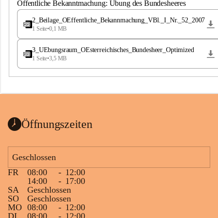
S
Öffentliche Bekanntmachung: Übung des Bundesheeres
t
.
2_Beilage_OEffentliche_Bekannmachung_VBl._I_Nr._52_2007
M
1 Seite
•
0,1 MB
a
g
3_UEbungsraum_OEsterreichisches_Bundesheer_Optimized
d
1 Seite
•
3,5 MB
a
l
e
n
a
Öffnungszeiten
Geschlossen
FR
08:00
-
12:00
14:00
-
17:00
SA
Geschlossen
SO
Geschlossen
MO
08:00
-
12:00
DI
08:00
-
12:00