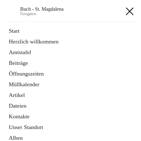
Buch - St. Magdalena
Navigation
Buch - St. Magdalena
Start
Herzlich willkommen
Gemeinde
Amtstafel
11 Schnellzugriffe
Beiträge
Bürgerservice
10 Schnellzugriffe
Öffnungszeiten
Müllkalender
+6
Artikel
Dateien
Kontakte
Unser Standort
Hauptadresse
Alben