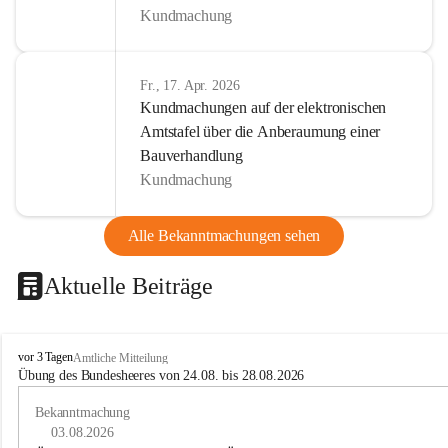
Kundmachung
Fr., 17. Apr. 2026
Kundmachungen auf der elektronischen
Amtstafel über die Anberaumung einer
Bauverhandlung
Kundmachung
Alle Bekanntmachungen sehen
Aktuelle Beiträge
B
vor 3 Tagen
Amtliche Mitteilung
u
Übung des Bundesheeres von 24.08. bis 28.08.2026
c
h
Bekanntmachung
-
03.08.2026