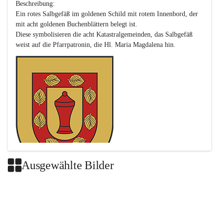
Beschreibung:

Ein rotes Salbgefäß im goldenen Schild mit rotem Innenbord, der 
mit acht goldenen Buchenblättern belegt ist.

Diese symbolisieren die acht Katastralgemeinden, das Salbgefäß 
Ausgewählte Bilder
Das neue Wappen ist eine Verschmelzung der Wappen der ehemals 
selbstständigen Gemeinden Buch-Geiseldorf und St. Magdalena.
