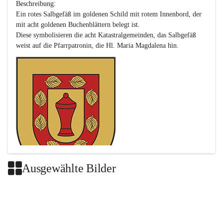
Beschreibung:

Ein rotes Salbgefäß im goldenen Schild mit rotem Innenbord, der 
mit acht goldenen Buchenblättern belegt ist.

Diese symbolisieren die acht Katastralgemeinden, das Salbgefäß 
Ausgewählte Bilder
Das neue Wappen ist eine Verschmelzung der Wappen der ehemals 
selbstständigen Gemeinden Buch-Geiseldorf und St. Magdalena.
