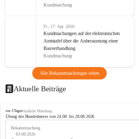
Kundmachung
Fr., 17. Apr. 2026
Kundmachungen auf der elektronischen
Amtstafel über die Anberaumung einer
Bauverhandlung
Kundmachung
Alle Bekanntmachungen sehen
Aktuelle Beiträge
B
vor 3 Tagen
Amtliche Mitteilung
u
Übung des Bundesheeres von 24.08. bis 28.08.2026
c
h
Bekanntmachung
-
03.08.2026