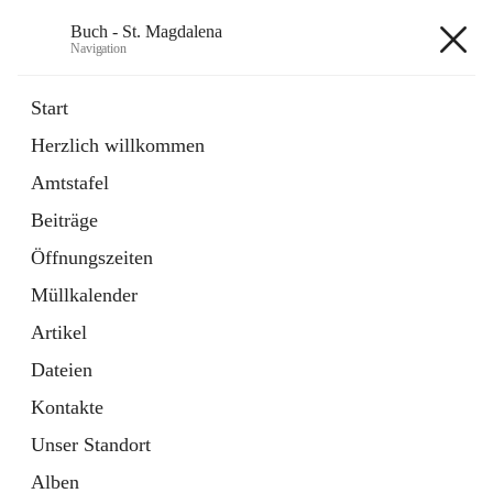
Buch - St. Magdalena
Navigation
Buch - St. Magdalena
Start
Herzlich willkommen
Gemeinde
Amtstafel
11 Schnellzugriffe
Beiträge
Bürgerservice
10 Schnellzugriffe
Öffnungszeiten
Müllkalender
+6
Artikel
Dateien
Kontakte
Unser Standort
Hauptadresse
Alben