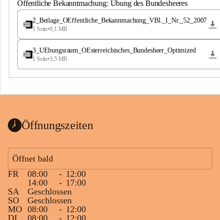
S
Öffentliche Bekanntmachung: Übung des Bundesheeres
t
.
2_Beilage_OEffentliche_Bekannmachung_VBl._I_Nr._52_2007
M
1 Seite
•
0,1 MB
a
g
3_UEbungsraum_OEsterreichisches_Bundesheer_Optimized
d
1 Seite
•
3,5 MB
a
l
e
n
a
Öffnungszeiten
Öffnet bald
FR
08:00
-
12:00
14:00
-
17:00
SA
Geschlossen
SO
Geschlossen
MO
08:00
-
12:00
DI
08:00
-
12:00