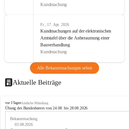
Kundmachung
Fr., 17. Apr. 2026
Kundmachungen auf der elektronischen
Amtstafel über die Anberaumung einer
Bauverhandlung
Kundmachung
Alle Bekanntmachungen sehen
Aktuelle Beiträge
B
vor 3 Tagen
Amtliche Mitteilung
u
Übung des Bundesheeres von 24.08. bis 28.08.2026
c
h
Bekanntmachung
-
03.08.2026