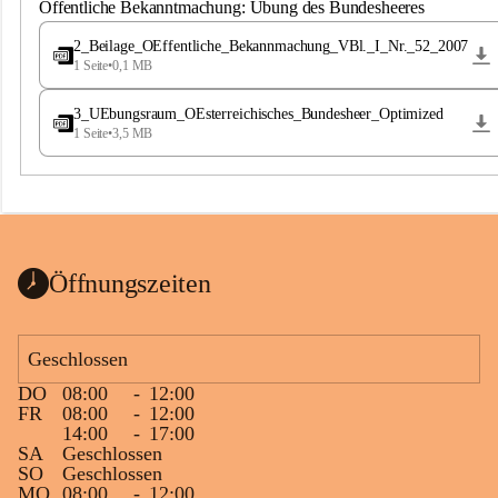
S
Öffentliche Bekanntmachung: Übung des Bundesheeres
t
.
2_Beilage_OEffentliche_Bekannmachung_VBl._I_Nr._52_2007
M
1 Seite
•
0,1 MB
a
g
3_UEbungsraum_OEsterreichisches_Bundesheer_Optimized
d
1 Seite
•
3,5 MB
a
l
e
n
a
Öffnungszeiten
Geschlossen
DO
08:00
-
12:00
FR
08:00
-
12:00
14:00
-
17:00
SA
Geschlossen
SO
Geschlossen
MO
08:00
-
12:00