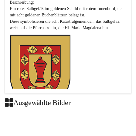
Beschreibung:

Ein rotes Salbgefäß im goldenen Schild mit rotem Innenbord, der 
mit acht goldenen Buchenblättern belegt ist.

Diese symbolisieren die acht Katastralgemeinden, das Salbgefäß 
Ausgewählte Bilder
Das neue Wappen ist eine Verschmelzung der Wappen der ehemals 
selbstständigen Gemeinden Buch-Geiseldorf und St. Magdalena.
