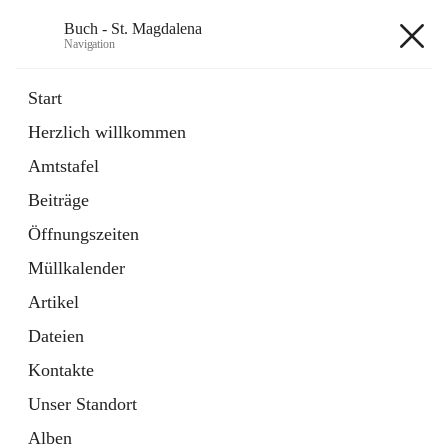
Buch - St. Magdalena
Navigation
Buch - St. Magdalena
Start
Herzlich willkommen
Gemeinde
Amtstafel
11 Schnellzugriffe
Beiträge
Bürgerservice
10 Schnellzugriffe
Öffnungszeiten
Müllkalender
+6
Artikel
Dateien
Kontakte
Unser Standort
Hauptadresse
Alben