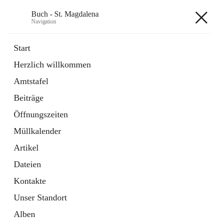
Buch - St. Magdalena
Navigation
Buch - St. Magdalena
Start
Herzlich willkommen
Gemeinde
Amtstafel
11 Schnellzugriffe
Beiträge
Bürgerservice
10 Schnellzugriffe
Öffnungszeiten
Müllkalender
+6
Artikel
Dateien
Kontakte
Unser Standort
Hauptadresse
Alben