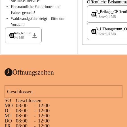
S
S
Sie dieses Service!
Öffentliche Bekanntm
t
t
Ehrenamtliche Fahrerinnen und 
.
.
2_Beilage_OEffent
Fahrer gesucht!
M
M
1 Seite
•
0,1 MB
Waldbrandgefahr steigt - Bitte um 
a
a
Vorsicht!
g
g
3_UEbungsraum_OEs
d
d
Info_Nr. 135
1 Seite
•
3,5 MB
a
a
0,6 MB
l
l
e
e
n
n
a
a
Öffnungszeiten
Geschlossen
SO
Geschlossen
MO
08:00
-
12:00
DI
08:00
-
12:00
MI
08:00
-
12:00
DO
08:00
-
12:00
FR
08:00
-
12:00