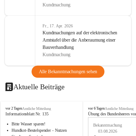
Kundmachung
Fr., 17. Apr. 2026
Kundmachungen auf der elektronischen
Amtstafel über die Anberaumung einer
Bauverhandlung
Kundmachung
Alle Bekanntmachungen sehen
Aktuelle Beiträge
B
B
vor 2 Tagen
vor 6 Tagen
Amtliche Mitteilung
Amtliche Mitteilung
u
u
Informationsblatt Nr. 135
Übung des Bundesheeres von
c
c
Bitte Wasser sparen!
h
h
Bekanntmachung
-
-
Hundkot-Beutelspender - Nutzen 
03.08.2026