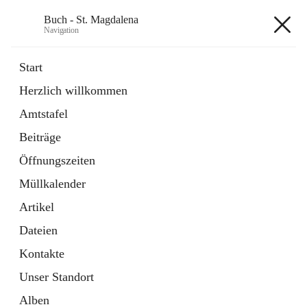
Buch - St. Magdalena
Navigation
Buch - St. Magdalena
Start
Herzlich willkommen
Gemeinde
Amtstafel
11 Schnellzugriffe
Beiträge
Bürgerservice
10 Schnellzugriffe
Öffnungszeiten
Müllkalender
+6
Artikel
Dateien
Kontakte
Unser Standort
Hauptadresse
Alben