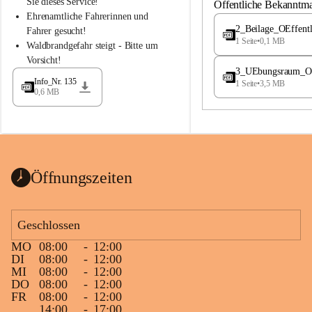
S
S
Sie dieses Service!
Öffentliche Bekanntm
t
t
Ehrenamtliche Fahrerinnen und 
.
.
2_Beilage_OEffent
Fahrer gesucht!
M
M
1 Seite
•
0,1 MB
Waldbrandgefahr steigt - Bitte um 
a
a
Vorsicht!
g
g
3_UEbungsraum_OEs
d
d
Info_Nr. 135
1 Seite
•
3,5 MB
a
a
0,6 MB
l
l
e
e
n
n
a
a
Öffnungszeiten
Geschlossen
MO
08:00
-
12:00
DI
08:00
-
12:00
MI
08:00
-
12:00
DO
08:00
-
12:00
FR
08:00
-
12:00
14:00
-
17:00