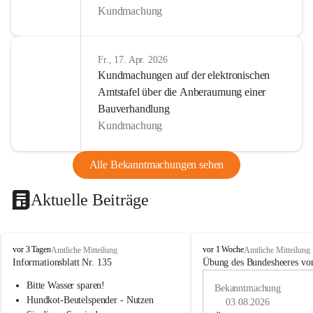
Kundmachung
Fr., 17. Apr. 2026
Kundmachungen auf der elektronischen
Amtstafel über die Anberaumung einer
Bauverhandlung
Kundmachung
Alle Bekanntmachungen sehen
Aktuelle Beiträge
B
B
vor 3 Tagen
vor 1 Woche
Amtliche Mitteilung
Amtliche Mitteilung
u
u
Informationsblatt Nr. 135
Übung des Bundesheeres von
c
c
Bitte Wasser sparen!
h
h
Bekanntmachung
-
-
Hundkot-Beutelspender - Nutzen 
03.08.2026