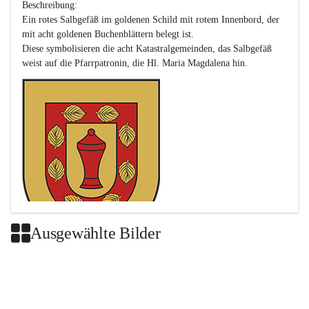
Beschreibung:

Ein rotes Salbgefäß im goldenen Schild mit rotem Innenbord, der 
mit acht goldenen Buchenblättern belegt ist.

Diese symbolisieren die acht Katastralgemeinden, das Salbgefäß 
Ausgewählte Bilder
Das neue Wappen ist eine Verschmelzung der Wappen der ehemals 
selbstständigen Gemeinden Buch-Geiseldorf und St. Magdalena.
