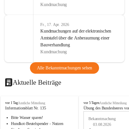
Kundmachung
Fr., 17. Apr. 2026
Kundmachungen auf der elektronischen
Amtstafel über die Anberaumung einer
Bauverhandlung
Kundmachung
Alle Bekanntmachungen sehen
Aktuelle Beiträge
B
B
vor 1 Tag
vor 5 Tagen
Amtliche Mitteilung
Amtliche Mitteilung
u
u
Informationsblatt Nr. 135
Übung des Bundesheeres von
c
c
Bitte Wasser sparen!
h
h
Bekanntmachung
-
-
Hundkot-Beutelspender - Nutzen 
03.08.2026