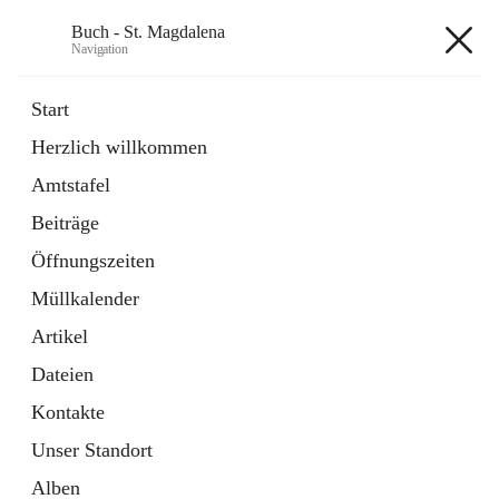
Buch - St. Magdalena
Navigation
Buch - St. Magdalena
Start
Herzlich willkommen
Gemeinde
Amtstafel
11 Schnellzugriffe
Beiträge
Bürgerservice
10 Schnellzugriffe
Öffnungszeiten
Müllkalender
+6
Artikel
Dateien
Kontakte
Unser Standort
Hauptadresse
Alben