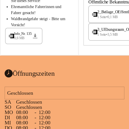
S
S
Sie dieses Service!
Öffentliche Bekanntm
t
t
Ehrenamtliche Fahrerinnen und 
.
.
2_Beilage_OEffent
Fahrer gesucht!
M
M
1 Seite
•
0,1 MB
Waldbrandgefahr steigt - Bitte um 
a
a
Vorsicht!
g
g
3_UEbungsraum_OEs
d
d
Info_Nr. 135
1 Seite
•
3,5 MB
a
a
0,6 MB
l
l
e
e
n
n
a
a
Öffnungszeiten
Geschlossen
SA
Geschlossen
SO
Geschlossen
MO
08:00
-
12:00
DI
08:00
-
12:00
MI
08:00
-
12:00
DO
08:00
-
12:00