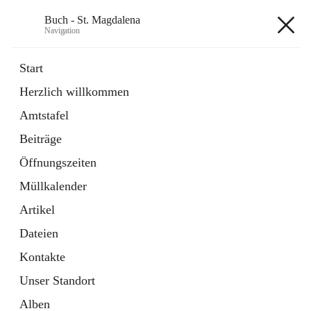
Buch - St. Magdalena
Navigation
Buch - St. Magdalena
Start
Herzlich willkommen
Gemeinde
Amtstafel
11 Schnellzugriffe
Beiträge
Bürgerservice
10 Schnellzugriffe
Öffnungszeiten
Müllkalender
+6
Artikel
Dateien
Kontakte
Unser Standort
Hauptadresse
Alben