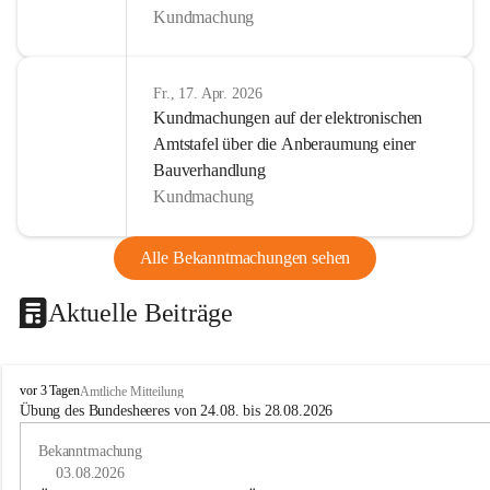
Kundmachung
Fr., 17. Apr. 2026
Kundmachungen auf der elektronischen
Amtstafel über die Anberaumung einer
Bauverhandlung
Kundmachung
Alle Bekanntmachungen sehen
Aktuelle Beiträge
B
vor 3 Tagen
Amtliche Mitteilung
u
Übung des Bundesheeres von 24.08. bis 28.08.2026
c
h
Bekanntmachung
-
03.08.2026