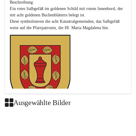
Beschreibung:

Ein rotes Salbgefäß im goldenen Schild mit rotem Innenbord, der 
mit acht goldenen Buchenblättern belegt ist.

Diese symbolisieren die acht Katastralgemeinden, das Salbgefäß 
Ausgewählte Bilder
Das neue Wappen ist eine Verschmelzung der Wappen der ehemals 
selbstständigen Gemeinden Buch-Geiseldorf und St. Magdalena.
