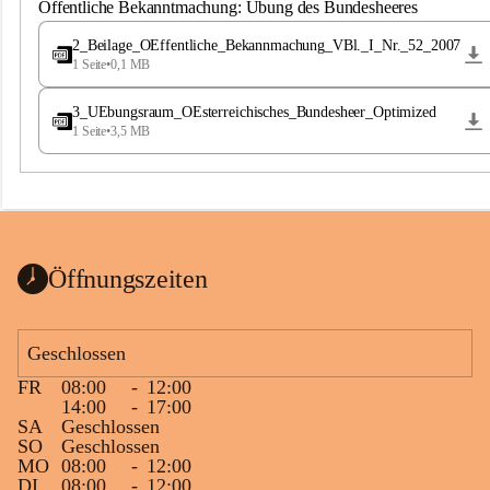
S
Öffentliche Bekanntmachung: Übung des Bundesheeres
t
.
2_Beilage_OEffentliche_Bekannmachung_VBl._I_Nr._52_2007
M
1 Seite
•
0,1 MB
a
g
3_UEbungsraum_OEsterreichisches_Bundesheer_Optimized
d
1 Seite
•
3,5 MB
a
l
e
n
a
Öffnungszeiten
Geschlossen
FR
08:00
-
12:00
14:00
-
17:00
SA
Geschlossen
SO
Geschlossen
MO
08:00
-
12:00
DI
08:00
-
12:00