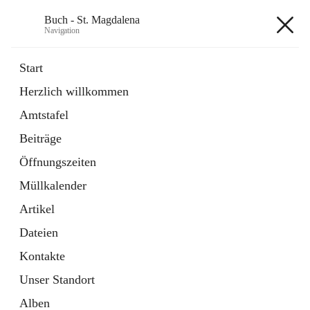
Buch - St. Magdalena
Navigation
Buch - St. Magdalena
Start
Herzlich willkommen
Gemeinde
Amtstafel
11 Schnellzugriffe
Beiträge
Bürgerservice
10 Schnellzugriffe
Öffnungszeiten
Müllkalender
+6
Artikel
Dateien
Kontakte
Unser Standort
Hauptadresse
Alben