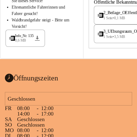
S
S
Sie dieses Service!
Öffentliche Bekanntm
t
t
Ehrenamtliche Fahrerinnen und 
.
.
2_Beilage_OEffent
Fahrer gesucht!
M
M
1 Seite
•
0,1 MB
Waldbrandgefahr steigt - Bitte um 
a
a
Vorsicht!
g
g
3_UEbungsraum_OEs
d
d
Info_Nr. 135
1 Seite
•
3,5 MB
a
a
0,6 MB
l
l
e
e
n
n
a
a
Öffnungszeiten
Geschlossen
FR
08:00
-
12:00
14:00
-
17:00
SA
Geschlossen
SO
Geschlossen
MO
08:00
-
12:00
DI
08:00
-
12:00