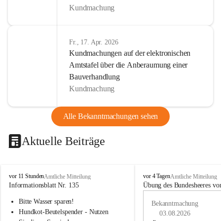
Kundmachung
Fr., 17. Apr. 2026
Kundmachungen auf der elektronischen
Amtstafel über die Anberaumung einer
Bauverhandlung
Kundmachung
Alle Bekanntmachungen sehen
Aktuelle Beiträge
B
B
vor 11 Stunden
vor 4 Tagen
Amtliche Mitteilung
Amtliche Mitteilung
u
u
Informationsblatt Nr. 135
Übung des Bundesheeres von
c
c
Bitte Wasser sparen!
h
h
Bekanntmachung
-
-
Hundkot-Beutelspender - Nutzen 
03.08.2026