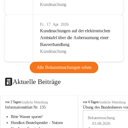
Kundmachung
Fr., 17. Apr. 2026
Kundmachungen auf der elektronischen
Amtstafel über die Anberaumung einer
Bauverhandlung
Kundmachung
Alle Bekanntmachungen sehen
Aktuelle Beiträge
B
B
vor 2 Tagen
vor 6 Tagen
Amtliche Mitteilung
Amtliche Mitteilung
u
u
Informationsblatt Nr. 135
Übung des Bundesheeres von
c
c
Bitte Wasser sparen!
h
h
Bekanntmachung
-
-
Hundkot-Beutelspender - Nutzen 
03.08.2026