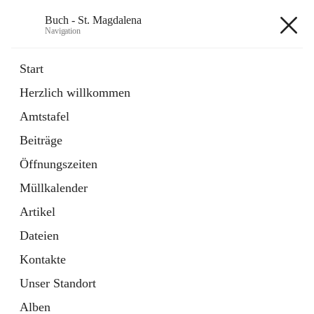
Buch - St. Magdalena
Navigation
Buch - St. Magdalena
Start
Herzlich willkommen
Gemeinde
Amtstafel
11 Schnellzugriffe
Beiträge
Bürgerservice
10 Schnellzugriffe
Öffnungszeiten
Müllkalender
+6
Artikel
Dateien
Kontakte
Unser Standort
Hauptadresse
Alben