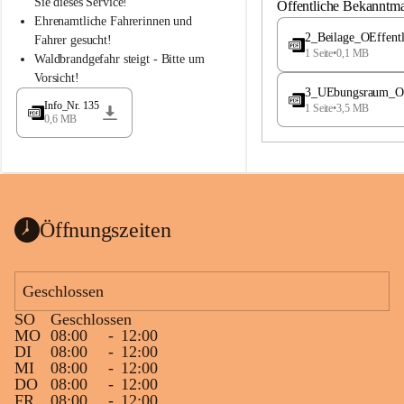
S
S
Sie dieses Service!
Öffentliche Bekanntm
t
t
Ehrenamtliche Fahrerinnen und 
.
.
2_Beilage_OEffent
Fahrer gesucht!
M
M
1 Seite
•
0,1 MB
Waldbrandgefahr steigt - Bitte um 
a
a
Vorsicht!
g
g
3_UEbungsraum_OEs
d
d
Info_Nr. 135
1 Seite
•
3,5 MB
a
a
0,6 MB
l
l
e
e
n
n
a
a
Öffnungszeiten
Geschlossen
SO
Geschlossen
MO
08:00
-
12:00
DI
08:00
-
12:00
MI
08:00
-
12:00
DO
08:00
-
12:00
FR
08:00
-
12:00