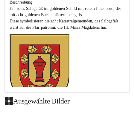
Beschreibung:

Ein rotes Salbgefäß im goldenen Schild mit rotem Innenbord, der 
mit acht goldenen Buchenblättern belegt ist.

Diese symbolisieren die acht Katastralgemeinden, das Salbgefäß 
Ausgewählte Bilder
Das neue Wappen ist eine Verschmelzung der Wappen der ehemals 
selbstständigen Gemeinden Buch-Geiseldorf und St. Magdalena.
