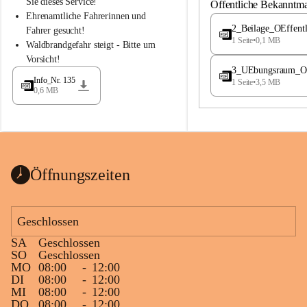
S
S
Sie dieses Service!
Öffentliche Bekanntm
t
t
Ehrenamtliche Fahrerinnen und 
.
.
2_Beilage_OEffent
Fahrer gesucht!
M
M
1 Seite
•
0,1 MB
Waldbrandgefahr steigt - Bitte um 
a
a
Vorsicht!
g
g
3_UEbungsraum_OEs
d
d
Info_Nr. 135
1 Seite
•
3,5 MB
a
a
0,6 MB
l
l
e
e
n
n
a
a
Öffnungszeiten
Geschlossen
SA
Geschlossen
SO
Geschlossen
MO
08:00
-
12:00
DI
08:00
-
12:00
MI
08:00
-
12:00
DO
08:00
-
12:00