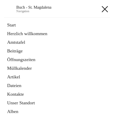
Buch - St. Magdalena
Navigation
Buch - St. Magdalena
Start
Herzlich willkommen
Gemeinde
Amtstafel
11 Schnellzugriffe
Beiträge
Bürgerservice
10 Schnellzugriffe
Öffnungszeiten
Müllkalender
+6
Artikel
Dateien
Kontakte
Unser Standort
Hauptadresse
Alben