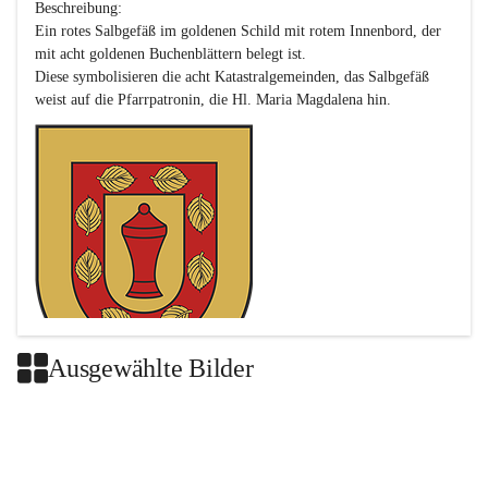
Beschreibung:

Ein rotes Salbgefäß im goldenen Schild mit rotem Innenbord, der 
mit acht goldenen Buchenblättern belegt ist.

Diese symbolisieren die acht Katastralgemeinden, das Salbgefäß 
Ausgewählte Bilder
Das neue Wappen ist eine Verschmelzung der Wappen der ehemals 
selbstständigen Gemeinden Buch-Geiseldorf und St. Magdalena.
