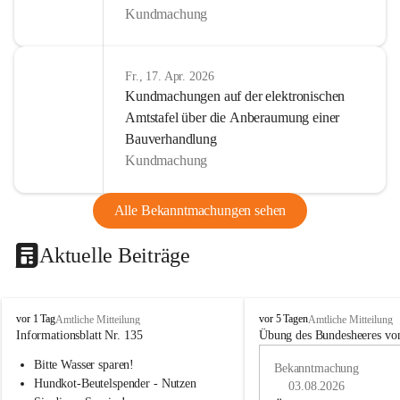
Kundmachung
Fr., 17. Apr. 2026
Kundmachungen auf der elektronischen
Amtstafel über die Anberaumung einer
Bauverhandlung
Kundmachung
Alle Bekanntmachungen sehen
Aktuelle Beiträge
B
B
vor 1 Tag
vor 5 Tagen
Amtliche Mitteilung
Amtliche Mitteilung
u
u
Informationsblatt Nr. 135
Übung des Bundesheeres von
c
c
Bitte Wasser sparen!
h
h
Bekanntmachung
-
-
Hundkot-Beutelspender - Nutzen 
03.08.2026