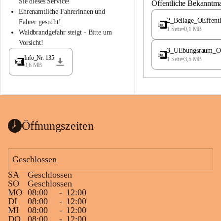
S
S
Sie dieses Service!
Öffentliche Bekanntm
t
t
Ehrenamtliche Fahrerinnen und 
.
.
2_Beilage_OEffent
Fahrer gesucht!
M
M
1 Seite
•
0,1 MB
Waldbrandgefahr steigt - Bitte um 
a
a
Vorsicht!
g
g
3_UEbungsraum_OEs
d
d
Info_Nr. 135
1 Seite
•
3,5 MB
a
a
0,6 MB
l
l
e
e
n
n
a
a
Öffnungszeiten
Geschlossen
SA
Geschlossen
SO
Geschlossen
MO
08:00
-
12:00
DI
08:00
-
12:00
MI
08:00
-
12:00
DO
08:00
-
12:00