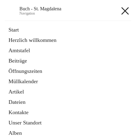
Buch - St. Magdalena
Navigation
Buch - St. Magdalena
Start
Herzlich willkommen
Gemeinde
Amtstafel
11 Schnellzugriffe
Beiträge
Bürgerservice
10 Schnellzugriffe
Öffnungszeiten
Müllkalender
+6
Artikel
Dateien
Kontakte
Unser Standort
Hauptadresse
Alben