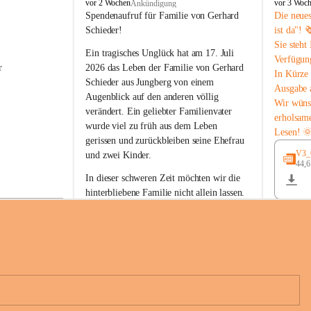
B
B
vor 2 Wochen
vor 3 Woc
Ankündigung
u
u
Spendenaufruf für Familie von Gerhard 
Die neue
c
c
Schieder!
ist da"! 
h
h
Sie steht
-
-
Ein tragisches Unglück hat am 17. Juli 
Verfügun
S
S
r 
2026 das Leben der Familie von Gerhard 
In Kürze 
t
t
Schieder aus Jungberg von einem 
Ausgabe 
.
.
Augenblick auf den anderen völlig 
M
M
Wir wüns
verändert. Ein geliebter Familienvater 
a
a
erholsam
wurde viel zu früh aus dem Leben 
g
g
Lesen! 
d
d
gerissen und zurückbleiben seine Ehefrau 
a
a
V3_G
und zwei Kinder.
l
l
44,
 
e
e
In dieser schweren Zeit möchten wir die 
n
n
hinterbliebene Familie nicht allein lassen. 
a
a
Mit Ihrer Spende können Sie ein Zeichen 
der Anteilnahme und der Solidarität setzen.
Wir danken allen Spenderinnen und 
n 
Spendern von Herzen für ihre 
e 
Unterstützung, ihre Hilfsbereitschaft und 
ihr Mitgefühl.