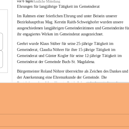
B
vor 6 Tagen
Amtliche Mitteilung
u
Ehrungen für langjährige Tätigkeit im Gemeinderat
c
Im Rahmen einer feierlichen Ehrung und unter Beisein unserer 
h
-
Bezirkshauptfrau Mag. Kerstin Raith-Schweighofer wurden unsere 
S
ausgeschiedenen langjährigen Gemeinderätinnen und Gemeinderäte fü
t
ihr engagiertes Wirken im Gemeinderat ausgezeichnet.
.
M
Geehrt wurde 
Klaus Stüber 
für seine 
25-jährige Tätigkeit
 im 
a
Gemeinderat, 
Claudia Nöhrer 
für ihre
 15-jährige Tätigkeit
 im 
g
Gemeinderat und 
Günter Kogler 
für seine
 12-jährige Tätigkeit
 im 
d
Gemeinderat der Gemeinde Buch-St. Magdalena. 
a
l
Bürgermeister Roland Nöhrer überreichte als Zeichen des Dankes und
e
der Anerkennung eine Ehrenurkunde der Gemeinde. Die 
n
Bezirkshauptfrau Mag. Kerstin Raith-Schweighofer würdigte die 
a
langjährige kommunalpolitische Tätigkeit mit der Überreichung eines 
Ehrendiploms der Steiermärkischen Landesregierung.
Die Gemeinde Buch-St. Magdalena und das Land Steiermark bedanke
sich herzlich für den langjährigen Einsatz, das verantwortungsbewusst
+6
Engagement und die wertvolle Mitarbeit zum Wohle der 
Gemeindebürgerinnen und Gemeindebürger!