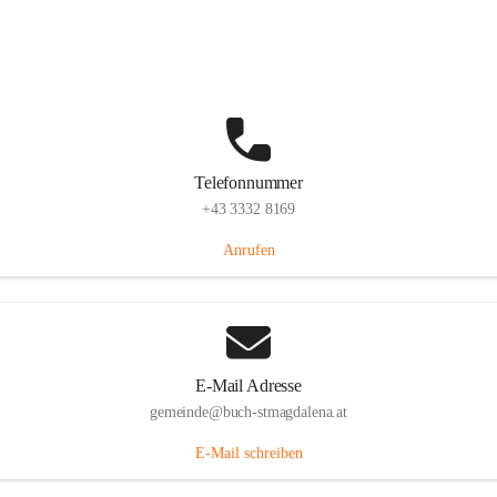
St. Magdalena 55, 8274 Buch-St. Magdalena, AUT
Auf Karte ansehen
Telefonnummer
+43 3332 8169
Anrufen
E-Mail Adresse
gemeinde@buch-stmagdalena.at
E-Mail schreiben