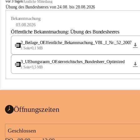
B
vor 3 Tagen
Amtliche Mitteilung
u
Übung des Bundesheeres von 24.08. bis 28.08.2026
c
h
Bekanntmachung
-
03.08.2026
S
Öffentliche Bekanntmachung: Übung des Bundesheeres
t
.
2_Beilage_OEffentliche_Bekannmachung_VBl._I_Nr._52_2007
M
1 Seite
•
0,1 MB
a
g
3_UEbungsraum_OEsterreichisches_Bundesheer_Optimized
d
1 Seite
•
3,5 MB
a
l
e
n
a
Öffnungszeiten
Geschlossen