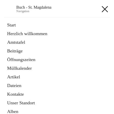
Buch - St. Magdalena
Navigation
Buch - St. Magdalena
Start
Herzlich willkommen
Gemeinde
Amtstafel
11 Schnellzugriffe
Beiträge
Bürgerservice
10 Schnellzugriffe
Öffnungszeiten
Müllkalender
+6
Artikel
Dateien
Kontakte
Unser Standort
Hauptadresse
Alben