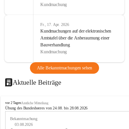
Kundmachung
Fr., 17. Apr. 2026
Kundmachungen auf der elektronischen
Amtstafel über die Anberaumung einer
Bauverhandlung
Kundmachung
Alle Bekanntmachungen sehen
Aktuelle Beiträge
B
vor 2 Tagen
Amtliche Mitteilung
u
Übung des Bundesheeres von 24.08. bis 28.08.2026
c
h
Bekanntmachung
-
03.08.2026