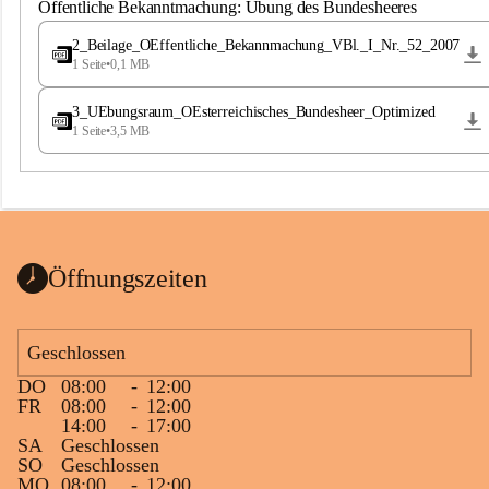
S
Öffentliche Bekanntmachung: Übung des Bundesheeres
t
.
2_Beilage_OEffentliche_Bekannmachung_VBl._I_Nr._52_2007
M
1 Seite
•
0,1 MB
a
g
3_UEbungsraum_OEsterreichisches_Bundesheer_Optimized
d
1 Seite
•
3,5 MB
a
l
e
n
a
Öffnungszeiten
Geschlossen
DO
08:00
-
12:00
FR
08:00
-
12:00
14:00
-
17:00
SA
Geschlossen
SO
Geschlossen
MO
08:00
-
12:00