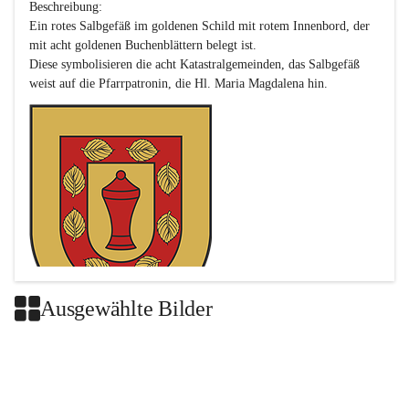
Beschreibung:

Ein rotes Salbgefäß im goldenen Schild mit rotem Innenbord, der 
mit acht goldenen Buchenblättern belegt ist.

Diese symbolisieren die acht Katastralgemeinden, das Salbgefäß 
Ausgewählte Bilder
Das neue Wappen ist eine Verschmelzung der Wappen der ehemals 
selbstständigen Gemeinden Buch-Geiseldorf und St. Magdalena.
