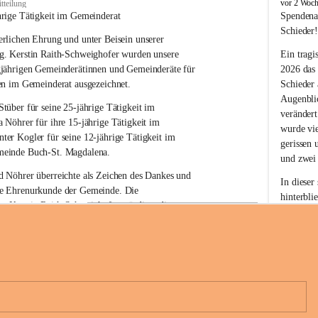
B
vor 2 Woc
tteilung
u
hrige Tätigkeit im Gemeinderat
Spendena
c
Schieder
rlichen Ehrung und unter Beisein unserer 
h
-
g. Kerstin Raith-Schweighofer wurden unsere 
Ein tragi
S
gjährigen Gemeinderätinnen und Gemeinderäte für 
2026 das
t
en im Gemeinderat ausgezeichnet.
Schieder
.
Augenblic
M
Stüber 
für seine 
25-jährige Tätigkeit
 im 
verändert
a
a Nöhrer 
für ihre
 15-jährige Tätigkeit
 im 
wurde vi
g
nter Kogler 
für seine
 12-jährige Tätigkeit
 im 
d
gerissen 
einde Buch-St. Magdalena. 
a
und zwei
l
 Nöhrer überreichte als Zeichen des Dankes und 
e
In dieser
e Ehrenurkunde der Gemeinde. Die 
n
hinterbli
. Kerstin Raith-Schweighofer würdigte die 
a
Mit Ihrer
politische Tätigkeit mit der Überreichung eines 
der Antei
eiermärkischen Landesregierung.
Wir dank
t. Magdalena und das Land Steiermark bedanken 
Spendern 
n langjährigen Einsatz, das verantwortungsbewusste 
Unterstüt
+6
wertvolle Mitarbeit zum Wohle der 
ihr Mitge
n und Gemeindebürger!