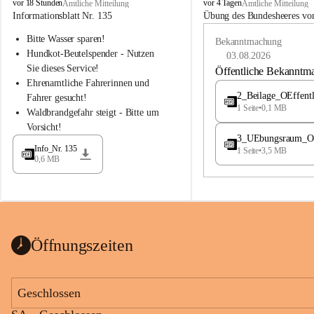
B
B
vor 18 Stunden
vor 4 Tagen
Amtliche Mitteilung
Amtliche Mitteilung
u
u
Informationsblatt Nr. 135
Übung des Bundesheeres von
c
c
Bitte Wasser sparen!
h
h
Bekanntmachung
-
-
Hundkot-Beutelspender - Nutzen 
03.08.2026
S
S
Sie dieses Service!
Öffentliche Bekanntm
t
t
Ehrenamtliche Fahrerinnen und 
.
.
2_Beilage_OEffent
Fahrer gesucht!
M
M
1 Seite
•
0,1 MB
Waldbrandgefahr steigt - Bitte um 
a
a
Vorsicht!
g
g
3_UEbungsraum_OEs
d
d
Info_Nr. 135
1 Seite
•
3,5 MB
a
a
0,6 MB
l
l
e
e
n
n
a
a
Öffnungszeiten
Geschlossen