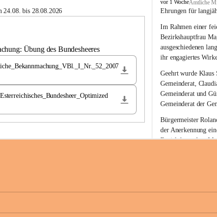
B
vor 1 Woche
Amtliche Mi
u
 24.08. bis 28.08.2026
Ehrungen für langjä
c
Im Rahmen einer feie
h
-
Bezirkshauptfrau Ma
S
ausgeschiedenen lan
achung: Übung des Bundesheeres
t
ihr engagiertes Wirk
.
liche_Bekannmachung_VBl._I_Nr._52_2007
M
Geehrt wurde 
Klaus 
a
Gemeinderat, 
Claudi
g
Gemeinderat und 
Gü
terreichisches_Bundesheer_Optimized
d
Gemeinderat der Gem
a
l
Bürgermeister Roland
e
der Anerkennung ein
n
Bezirkshauptfrau Mag
a
langjährige kommunal
Ehrendiploms der St
Die Gemeinde Buch-S
sich herzlich für de
Engagement und die 
Gemeindebürgerinne