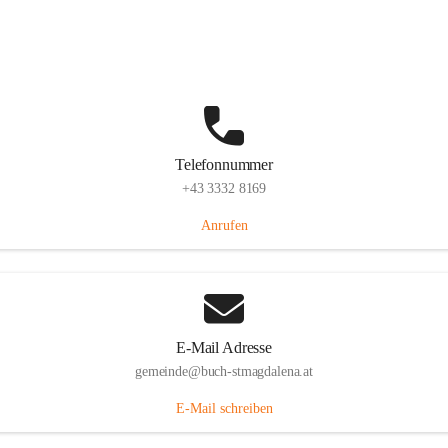
St. Magdalena 55, 8274 Buch-St. Magdalena, AUT
Auf Karte ansehen
Telefonnummer
+43 3332 8169
Anrufen
E-Mail Adresse
gemeinde@buch-stmagdalena.at
E-Mail schreiben