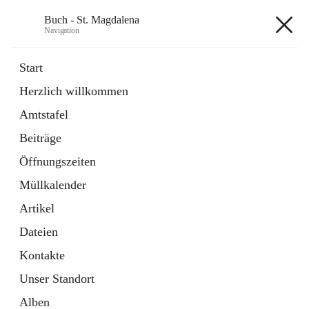
Buch - St. Magdalena
Navigation
Buch - St. Magdalena
Start
Herzlich willkommen
Gemeinde
Amtstafel
11 Schnellzugriffe
Beiträge
Bürgerservice
10 Schnellzugriffe
Öffnungszeiten
Müllkalender
+6
Artikel
Dateien
Kontakte
Unser Standort
Hauptadresse
Alben