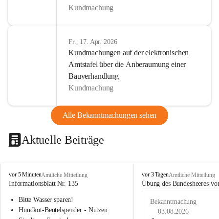
Kundmachung
Fr., 17. Apr. 2026
Kundmachungen auf der elektronischen
Amtstafel über die Anberaumung einer
Bauverhandlung
Kundmachung
Alle Bekanntmachungen sehen
Aktuelle Beiträge
B
B
vor 5 Minuten
vor 3 Tagen
Amtliche Mitteilung
Amtliche Mitteilung
u
u
Informationsblatt Nr. 135
Übung des Bundesheeres von
c
c
Bitte Wasser sparen!
h
h
Bekanntmachung
-
-
Hundkot-Beutelspender - Nutzen 
03.08.2026