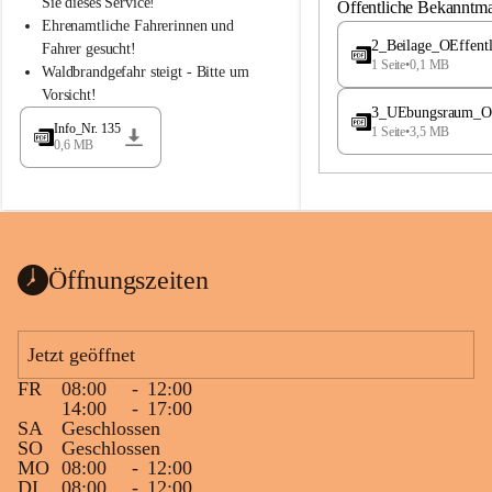
S
S
Sie dieses Service!
Öffentliche Bekanntm
t
t
Ehrenamtliche Fahrerinnen und 
.
.
2_Beilage_OEffent
Fahrer gesucht!
M
M
1 Seite
•
0,1 MB
Waldbrandgefahr steigt - Bitte um 
a
a
Vorsicht!
g
g
3_UEbungsraum_OEs
d
d
Info_Nr. 135
1 Seite
•
3,5 MB
a
a
0,6 MB
l
l
e
e
n
n
a
a
Öffnungszeiten
Jetzt geöffnet
FR
08:00
-
12:00
14:00
-
17:00
SA
Geschlossen
SO
Geschlossen
MO
08:00
-
12:00
DI
08:00
-
12:00