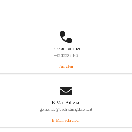
St. Magdalena 55, 8274 Buch-St. Magdalena, AUT
Auf Karte ansehen
Telefonnummer
+43 3332 8169
Anrufen
E-Mail Adresse
gemeinde@buch-stmagdalena.at
E-Mail schreiben