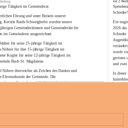
B
vor 2 Woc
tteilung
u
hrige Tätigkeit im Gemeinderat
Spendena
c
Schieder
rlichen Ehrung und unter Beisein unserer 
h
-
g. Kerstin Raith-Schweighofer wurden unsere 
Ein tragi
S
gjährigen Gemeinderätinnen und Gemeinderäte für 
2026 das
t
en im Gemeinderat ausgezeichnet.
Schieder
.
Augenblic
M
Stüber 
für seine 
25-jährige Tätigkeit
 im 
verändert
a
a Nöhrer 
für ihre
 15-jährige Tätigkeit
 im 
wurde vi
g
nter Kogler 
für seine
 12-jährige Tätigkeit
 im 
d
gerissen 
einde Buch-St. Magdalena. 
a
und zwei
l
 Nöhrer überreichte als Zeichen des Dankes und 
e
In dieser
e Ehrenurkunde der Gemeinde. Die 
n
hinterbli
. Kerstin Raith-Schweighofer würdigte die 
a
Mit Ihrer
politische Tätigkeit mit der Überreichung eines 
der Antei
eiermärkischen Landesregierung.
Wir dank
t. Magdalena und das Land Steiermark bedanken 
Spendern 
n langjährigen Einsatz, das verantwortungsbewusste 
Unterstüt
+6
wertvolle Mitarbeit zum Wohle der 
ihr Mitge
n und Gemeindebürger!