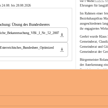
B
vor 1 Woche
Amtliche Mi
u
 24.08. bis 28.08.2026
Ehrungen für langjä
c
Im Rahmen einer feie
h
-
Bezirkshauptfrau Ma
S
ausgeschiedenen lan
achung: Übung des Bundesheeres
t
ihr engagiertes Wirk
.
liche_Bekannmachung_VBl._I_Nr._52_2007
M
Geehrt wurde 
Klaus 
a
Gemeinderat, 
Claudi
g
Gemeinderat und 
Gü
terreichisches_Bundesheer_Optimized
d
Gemeinderat der Gem
a
l
Bürgermeister Roland
e
der Anerkennung ein
n
Bezirkshauptfrau Mag
a
langjährige kommunal
Ehrendiploms der St
Die Gemeinde Buch-S
sich herzlich für de
Engagement und die 
Gemeindebürgerinne