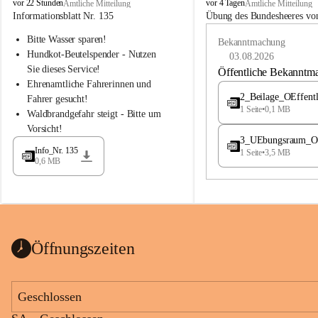
B
B
vor 22 Stunden
vor 4 Tagen
Amtliche Mitteilung
Amtliche Mitteilung
u
u
Informationsblatt Nr. 135
Übung des Bundesheeres von
c
c
Bitte Wasser sparen!
h
h
Bekanntmachung
-
-
Hundkot-Beutelspender - Nutzen 
03.08.2026
S
S
Sie dieses Service!
Öffentliche Bekanntm
t
t
Ehrenamtliche Fahrerinnen und 
.
.
2_Beilage_OEffent
Fahrer gesucht!
M
M
1 Seite
•
0,1 MB
Waldbrandgefahr steigt - Bitte um 
a
a
Vorsicht!
g
g
3_UEbungsraum_OEs
d
d
Info_Nr. 135
1 Seite
•
3,5 MB
a
a
0,6 MB
l
l
e
e
n
n
a
a
Öffnungszeiten
Geschlossen