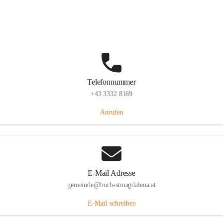
St. Magdalena 55, 8274 Buch-St. Magdalena, AUT
Auf Karte ansehen
Telefonnummer
+43 3332 8169
Anrufen
E-Mail Adresse
gemeinde@buch-stmagdalena.at
E-Mail schreiben