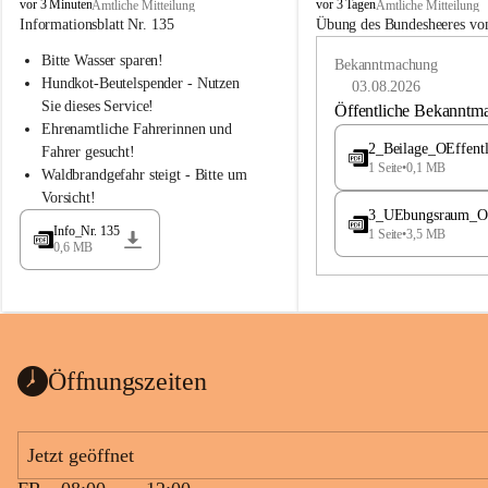
B
B
vor 3 Minuten
vor 3 Tagen
Amtliche Mitteilung
Amtliche Mitteilung
u
u
Informationsblatt Nr. 135
Übung des Bundesheeres von
c
c
Bitte Wasser sparen!
h
h
Bekanntmachung
-
-
Hundkot-Beutelspender - Nutzen 
03.08.2026
S
S
Sie dieses Service!
Öffentliche Bekanntm
t
t
Ehrenamtliche Fahrerinnen und 
.
.
2_Beilage_OEffent
Fahrer gesucht!
M
M
1 Seite
•
0,1 MB
Waldbrandgefahr steigt - Bitte um 
a
a
Vorsicht!
g
g
3_UEbungsraum_OEs
d
d
Info_Nr. 135
1 Seite
•
3,5 MB
a
a
0,6 MB
l
l
e
e
n
n
a
a
Öffnungszeiten
Jetzt geöffnet