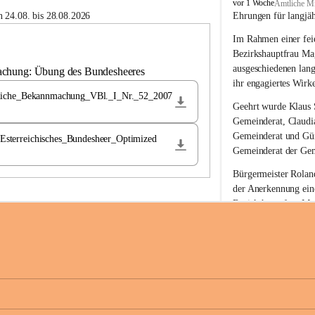
B
vor 1 Woche
Amtliche Mi
u
 24.08. bis 28.08.2026
Ehrungen für langjä
c
Im Rahmen einer feie
h
-
Bezirkshauptfrau Ma
S
ausgeschiedenen lan
achung: Übung des Bundesheeres
t
ihr engagiertes Wirk
.
liche_Bekannmachung_VBl._I_Nr._52_2007
M
Geehrt wurde 
Klaus 
a
Gemeinderat, 
Claudi
g
Gemeinderat und 
Gü
terreichisches_Bundesheer_Optimized
d
Gemeinderat der Gem
a
l
Bürgermeister Roland
e
der Anerkennung ein
n
Bezirkshauptfrau Mag
a
langjährige kommunal
Ehrendiploms der St
Die Gemeinde Buch-S
sich herzlich für de
Engagement und die 
Gemeindebürgerinne