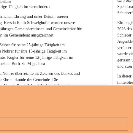
B
vor 2 Woc
tteilung
u
hrige Tätigkeit im Gemeinderat
Spendena
c
Schieder
rlichen Ehrung und unter Beisein unserer 
h
-
g. Kerstin Raith-Schweighofer wurden unsere 
Ein tragi
S
gjährigen Gemeinderätinnen und Gemeinderäte für 
2026 das
t
en im Gemeinderat ausgezeichnet.
Schieder
.
Augenblic
M
Stüber 
für seine 
25-jährige Tätigkeit
 im 
verändert
a
a Nöhrer 
für ihre
 15-jährige Tätigkeit
 im 
wurde vi
g
nter Kogler 
für seine
 12-jährige Tätigkeit
 im 
d
gerissen 
einde Buch-St. Magdalena. 
a
und zwei
l
 Nöhrer überreichte als Zeichen des Dankes und 
e
In dieser
e Ehrenurkunde der Gemeinde. Die 
n
hinterbli
. Kerstin Raith-Schweighofer würdigte die 
a
Mit Ihrer
politische Tätigkeit mit der Überreichung eines 
der Antei
eiermärkischen Landesregierung.
Wir dank
t. Magdalena und das Land Steiermark bedanken 
Spendern 
n langjährigen Einsatz, das verantwortungsbewusste 
Unterstüt
+6
wertvolle Mitarbeit zum Wohle der 
ihr Mitge
n und Gemeindebürger!