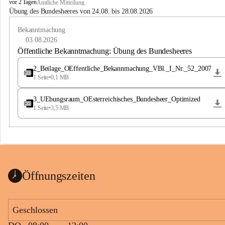
B
vor 2 Tagen
Amtliche Mitteilung
u
Übung des Bundesheeres von 24.08. bis 28.08.2026
c
h
Bekanntmachung
-
03.08.2026
S
Öffentliche Bekanntmachung: Übung des Bundesheeres
t
.
2_Beilage_OEffentliche_Bekannmachung_VBl._I_Nr._52_2007
M
1 Seite
•
0,1 MB
a
g
3_UEbungsraum_OEsterreichisches_Bundesheer_Optimized
d
1 Seite
•
3,5 MB
a
l
e
n
a
Öffnungszeiten
Geschlossen