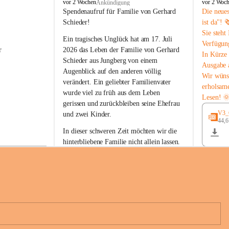
B
B
vor 2 Wochen
vor 2 Woc
Ankündigung
u
u
Spendenaufruf für Familie von Gerhard 
Die neue
c
c
Schieder!
ist da"! 
h
h
Sie steht
-
-
Ein tragisches Unglück hat am 17. Juli 
Verfügun
S
S
r 
2026 das Leben der Familie von Gerhard 
In Kürze 
t
t
Schieder aus Jungberg von einem 
Ausgabe 
.
.
Augenblick auf den anderen völlig 
M
M
Wir wüns
verändert. Ein geliebter Familienvater 
a
a
erholsam
wurde viel zu früh aus dem Leben 
g
g
Lesen! 
d
d
gerissen und zurückbleiben seine Ehefrau 
a
a
V3_G
und zwei Kinder.
l
l
44,
 
e
e
In dieser schweren Zeit möchten wir die 
n
n
hinterbliebene Familie nicht allein lassen. 
a
a
Mit Ihrer Spende können Sie ein Zeichen 
der Anteilnahme und der Solidarität setzen.
Wir danken allen Spenderinnen und 
n 
Spendern von Herzen für ihre 
e 
Unterstützung, ihre Hilfsbereitschaft und 
ihr Mitgefühl.