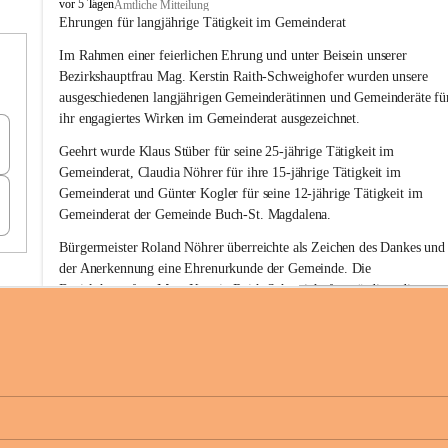
B
vor 5 Tagen
Amtliche Mitteilung
u
Ehrungen für langjährige Tätigkeit im Gemeinderat
c
Im Rahmen einer feierlichen Ehrung und unter Beisein unserer 
h
-
Bezirkshauptfrau Mag. Kerstin Raith-Schweighofer wurden unsere 
S
ausgeschiedenen langjährigen Gemeinderätinnen und Gemeinderäte fü
t
ihr engagiertes Wirken im Gemeinderat ausgezeichnet.
.
M
Geehrt wurde 
Klaus Stüber 
für seine 
25-jährige Tätigkeit
 im 
a
Gemeinderat, 
Claudia Nöhrer 
für ihre
 15-jährige Tätigkeit
 im 
g
Gemeinderat und 
Günter Kogler 
für seine
 12-jährige Tätigkeit
 im 
d
Gemeinderat der Gemeinde Buch-St. Magdalena. 
a
l
Bürgermeister Roland Nöhrer überreichte als Zeichen des Dankes und
e
der Anerkennung eine Ehrenurkunde der Gemeinde. Die 
n
Bezirkshauptfrau Mag. Kerstin Raith-Schweighofer würdigte die 
a
langjährige kommunalpolitische Tätigkeit mit der Überreichung eines 
Ehrendiploms der Steiermärkischen Landesregierung.
Die Gemeinde Buch-St. Magdalena und das Land Steiermark bedanke
sich herzlich für den langjährigen Einsatz, das verantwortungsbewusst
+6
Engagement und die wertvolle Mitarbeit zum Wohle der 
Gemeindebürgerinnen und Gemeindebürger!