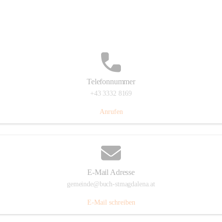
St. Magdalena 55, 8274 Buch-St. Magdalena, AUT
Auf Karte ansehen
Telefonnummer
+43 3332 8169
Anrufen
E-Mail Adresse
gemeinde@buch-stmagdalena.at
E-Mail schreiben