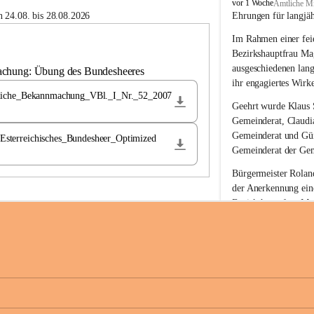
B
vor 1 Woche
Amtliche Mi
u
 24.08. bis 28.08.2026
Ehrungen für langjä
c
Im Rahmen einer feie
h
-
Bezirkshauptfrau Ma
S
ausgeschiedenen lan
achung: Übung des Bundesheeres
t
ihr engagiertes Wirk
.
liche_Bekannmachung_VBl._I_Nr._52_2007
M
Geehrt wurde 
Klaus 
a
Gemeinderat, 
Claudi
g
Gemeinderat und 
Gü
terreichisches_Bundesheer_Optimized
d
Gemeinderat der Gem
a
l
Bürgermeister Roland
e
der Anerkennung ein
n
Bezirkshauptfrau Mag
a
langjährige kommunal
Ehrendiploms der St
Die Gemeinde Buch-S
sich herzlich für de
Engagement und die 
Gemeindebürgerinne