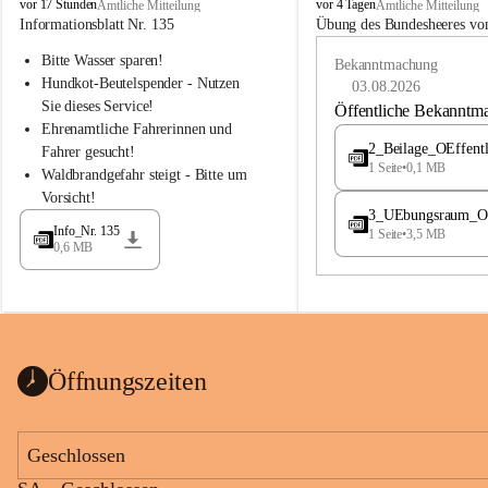
B
B
vor 17 Stunden
vor 4 Tagen
Amtliche Mitteilung
Amtliche Mitteilung
u
u
Informationsblatt Nr. 135
Übung des Bundesheeres von
c
c
Bitte Wasser sparen!
h
h
Bekanntmachung
-
-
Hundkot-Beutelspender - Nutzen 
03.08.2026
S
S
Sie dieses Service!
Öffentliche Bekanntm
t
t
Ehrenamtliche Fahrerinnen und 
.
.
2_Beilage_OEffent
Fahrer gesucht!
M
M
1 Seite
•
0,1 MB
Waldbrandgefahr steigt - Bitte um 
a
a
Vorsicht!
g
g
3_UEbungsraum_OEs
d
d
Info_Nr. 135
1 Seite
•
3,5 MB
a
a
0,6 MB
l
l
e
e
n
n
a
a
Öffnungszeiten
Geschlossen