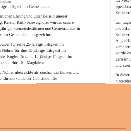
B
vor 2 Woc
tteilung
u
hrige Tätigkeit im Gemeinderat
Spendena
c
Schieder
rlichen Ehrung und unter Beisein unserer 
h
-
g. Kerstin Raith-Schweighofer wurden unsere 
Ein tragi
S
gjährigen Gemeinderätinnen und Gemeinderäte für 
2026 das
t
en im Gemeinderat ausgezeichnet.
Schieder
.
Augenblic
M
Stüber 
für seine 
25-jährige Tätigkeit
 im 
verändert
a
a Nöhrer 
für ihre
 15-jährige Tätigkeit
 im 
wurde vi
g
nter Kogler 
für seine
 12-jährige Tätigkeit
 im 
d
gerissen 
einde Buch-St. Magdalena. 
a
und zwei
l
 Nöhrer überreichte als Zeichen des Dankes und 
e
In dieser
e Ehrenurkunde der Gemeinde. Die 
n
hinterbli
. Kerstin Raith-Schweighofer würdigte die 
a
Mit Ihrer
politische Tätigkeit mit der Überreichung eines 
der Antei
eiermärkischen Landesregierung.
Wir dank
t. Magdalena und das Land Steiermark bedanken 
Spendern 
n langjährigen Einsatz, das verantwortungsbewusste 
Unterstüt
+6
wertvolle Mitarbeit zum Wohle der 
ihr Mitge
n und Gemeindebürger!