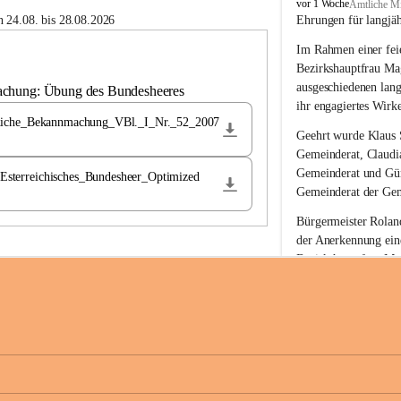
B
vor 1 Woche
Amtliche Mi
u
 24.08. bis 28.08.2026
Ehrungen für langjä
c
Im Rahmen einer feie
h
-
Bezirkshauptfrau Ma
S
ausgeschiedenen lan
achung: Übung des Bundesheeres
t
ihr engagiertes Wirk
.
liche_Bekannmachung_VBl._I_Nr._52_2007
M
Geehrt wurde 
Klaus 
a
Gemeinderat, 
Claudi
g
Gemeinderat und 
Gü
terreichisches_Bundesheer_Optimized
d
Gemeinderat der Gem
a
l
Bürgermeister Roland
e
der Anerkennung ein
n
Bezirkshauptfrau Mag
a
langjährige kommunal
Ehrendiploms der St
Die Gemeinde Buch-S
sich herzlich für de
Engagement und die 
Gemeindebürgerinne