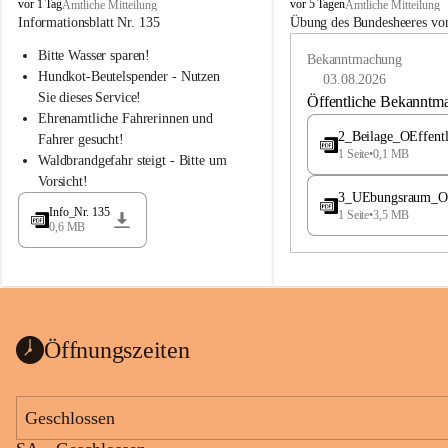
B
B
vor 1 Tag
vor 5 Tagen
Amtliche Mitteilung
Amtliche Mitteilung
u
u
Informationsblatt Nr. 135
Übung des Bundesheeres von
c
c
Bitte Wasser sparen!
h
h
Bekanntmachung
-
-
Hundkot-Beutelspender - Nutzen 
03.08.2026
S
S
Sie dieses Service!
Öffentliche Bekanntm
t
t
Ehrenamtliche Fahrerinnen und 
.
.
2_Beilage_OEffent
Fahrer gesucht!
M
M
1 Seite
•
0,1 MB
Waldbrandgefahr steigt - Bitte um 
a
a
Vorsicht!
g
g
3_UEbungsraum_OEs
d
d
Info_Nr. 135
1 Seite
•
3,5 MB
a
a
0,6 MB
l
l
e
e
n
n
a
a
Öffnungszeiten
Geschlossen