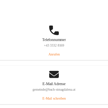
St. Magdalena 55, 8274 Buch-St. Magdalena, AUT
Auf Karte ansehen
Telefonnummer
+43 3332 8169
Anrufen
E-Mail Adresse
gemeinde@buch-stmagdalena.at
E-Mail schreiben