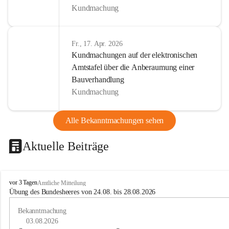
Kundmachung
Fr., 17. Apr. 2026
Kundmachungen auf der elektronischen
Amtstafel über die Anberaumung einer
Bauverhandlung
Kundmachung
Alle Bekanntmachungen sehen
Aktuelle Beiträge
B
vor 3 Tagen
Amtliche Mitteilung
u
Übung des Bundesheeres von 24.08. bis 28.08.2026
c
h
Bekanntmachung
-
03.08.2026