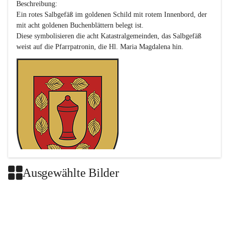
Beschreibung:

Ein rotes Salbgefäß im goldenen Schild mit rotem Innenbord, der 
mit acht goldenen Buchenblättern belegt ist.

Diese symbolisieren die acht Katastralgemeinden, das Salbgefäß 
Ausgewählte Bilder
Das neue Wappen ist eine Verschmelzung der Wappen der ehemals 
selbstständigen Gemeinden Buch-Geiseldorf und St. Magdalena.
