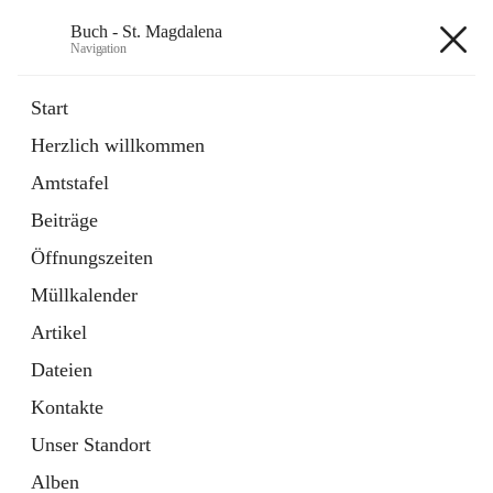
Buch - St. Magdalena
Navigation
Buch - St. Magdalena
Start
Herzlich willkommen
Gemeinde
Amtstafel
11 Schnellzugriffe
Beiträge
Bürgerservice
10 Schnellzugriffe
Öffnungszeiten
Müllkalender
+6
Artikel
Dateien
Kontakte
Unser Standort
Hauptadresse
Alben