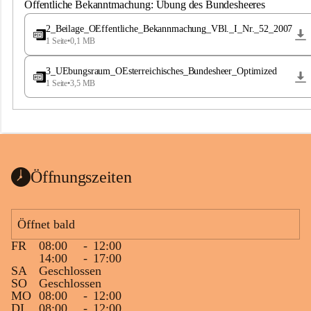
S
Öffentliche Bekanntmachung: Übung des Bundesheeres
t
.
2_Beilage_OEffentliche_Bekannmachung_VBl._I_Nr._52_2007
M
1 Seite
•
0,1 MB
a
g
3_UEbungsraum_OEsterreichisches_Bundesheer_Optimized
d
1 Seite
•
3,5 MB
a
l
e
n
a
Öffnungszeiten
Öffnet bald
FR
08:00
-
12:00
14:00
-
17:00
SA
Geschlossen
SO
Geschlossen
MO
08:00
-
12:00
DI
08:00
-
12:00