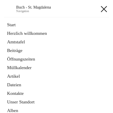
Buch - St. Magdalena
Navigation
Buch - St. Magdalena
Start
Herzlich willkommen
Gemeinde
Amtstafel
11 Schnellzugriffe
Beiträge
Bürgerservice
10 Schnellzugriffe
Öffnungszeiten
Müllkalender
+6
Artikel
Dateien
Kontakte
Unser Standort
Hauptadresse
Alben