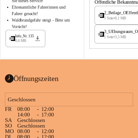
S
S
Sie dieses Service!
Öffentliche Bekanntm
t
t
Ehrenamtliche Fahrerinnen und 
.
.
2_Beilage_OEffent
Fahrer gesucht!
M
M
1 Seite
•
0,1 MB
Waldbrandgefahr steigt - Bitte um 
a
a
Vorsicht!
g
g
3_UEbungsraum_OEs
d
d
Info_Nr. 135
1 Seite
•
3,5 MB
a
a
0,6 MB
l
l
e
e
n
n
a
a
Öffnungszeiten
Geschlossen
FR
08:00
-
12:00
14:00
-
17:00
SA
Geschlossen
SO
Geschlossen
MO
08:00
-
12:00
DI
08:00
-
12:00