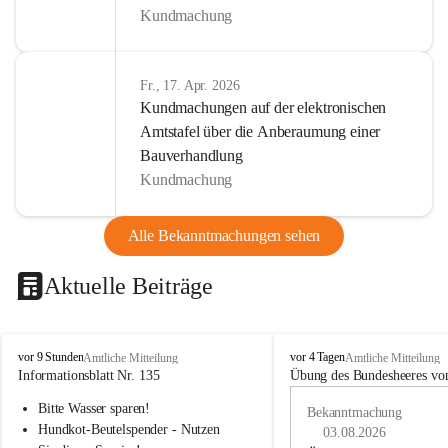
Kundmachung
Fr., 17. Apr. 2026
Kundmachungen auf der elektronischen
Amtstafel über die Anberaumung einer
Bauverhandlung
Kundmachung
Alle Bekanntmachungen sehen
Aktuelle Beiträge
B
B
vor 9 Stunden
vor 4 Tagen
Amtliche Mitteilung
Amtliche Mitteilung
u
u
Informationsblatt Nr. 135
Übung des Bundesheeres von
c
c
Bitte Wasser sparen!
h
h
Bekanntmachung
-
-
Hundkot-Beutelspender - Nutzen 
03.08.2026