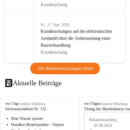
Kundmachung
Fr., 17. Apr. 2026
Kundmachungen auf der elektronischen
Amtstafel über die Anberaumung einer
Bauverhandlung
Kundmachung
Alle Bekanntmachungen sehen
Aktuelle Beiträge
B
B
vor 1 Tag
vor 5 Tagen
Amtliche Mitteilung
Amtliche Mitteilung
u
u
Informationsblatt Nr. 135
Übung des Bundesheeres von
c
c
Bitte Wasser sparen!
h
h
Bekanntmachung
-
-
Hundkot-Beutelspender - Nutzen 
03.08.2026