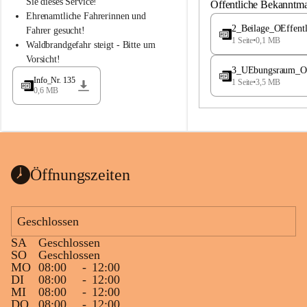
S
S
Sie dieses Service!
Öffentliche Bekanntm
t
t
Ehrenamtliche Fahrerinnen und 
.
.
2_Beilage_OEffent
Fahrer gesucht!
M
M
1 Seite
•
0,1 MB
Waldbrandgefahr steigt - Bitte um 
a
a
Vorsicht!
g
g
3_UEbungsraum_OEs
d
d
Info_Nr. 135
1 Seite
•
3,5 MB
a
a
0,6 MB
l
l
e
e
n
n
a
a
Öffnungszeiten
Geschlossen
SA
Geschlossen
SO
Geschlossen
MO
08:00
-
12:00
DI
08:00
-
12:00
MI
08:00
-
12:00
DO
08:00
-
12:00