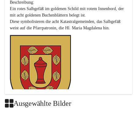
Beschreibung:

Ein rotes Salbgefäß im goldenen Schild mit rotem Innenbord, der 
mit acht goldenen Buchenblättern belegt ist.

Diese symbolisieren die acht Katastralgemeinden, das Salbgefäß 
Ausgewählte Bilder
Das neue Wappen ist eine Verschmelzung der Wappen der ehemals 
selbstständigen Gemeinden Buch-Geiseldorf und St. Magdalena.
