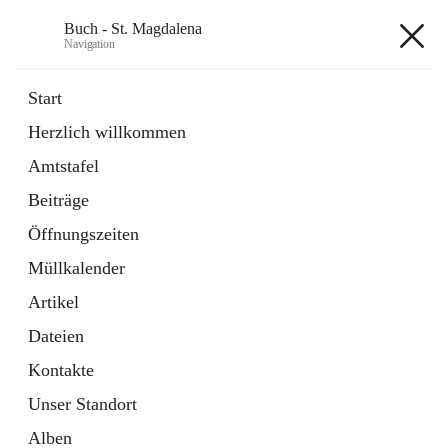
Buch - St. Magdalena
Navigation
Buch - St. Magdalena
Start
Herzlich willkommen
Gemeinde
Amtstafel
11 Schnellzugriffe
Beiträge
Bürgerservice
10 Schnellzugriffe
Öffnungszeiten
Müllkalender
+6
Artikel
Dateien
Kontakte
Unser Standort
Hauptadresse
Alben