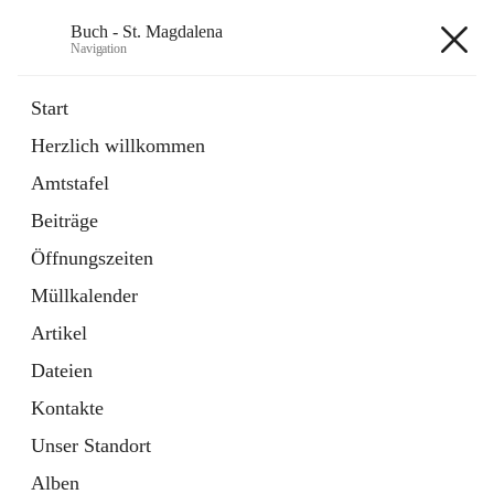
Buch - St. Magdalena
Navigation
Buch - St. Magdalena
Start
Herzlich willkommen
Gemeinde
Amtstafel
11 Schnellzugriffe
Beiträge
Bürgerservice
10 Schnellzugriffe
Öffnungszeiten
Müllkalender
+6
Artikel
Dateien
Kontakte
Unser Standort
Hauptadresse
Alben