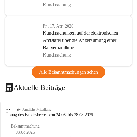
Kundmachung
Fr., 17. Apr. 2026
Kundmachungen auf der elektronischen
Amtstafel über die Anberaumung einer
Bauverhandlung
Kundmachung
Alle Bekanntmachungen sehen
Aktuelle Beiträge
B
vor 3 Tagen
Amtliche Mitteilung
u
Übung des Bundesheeres von 24.08. bis 28.08.2026
c
h
Bekanntmachung
-
03.08.2026