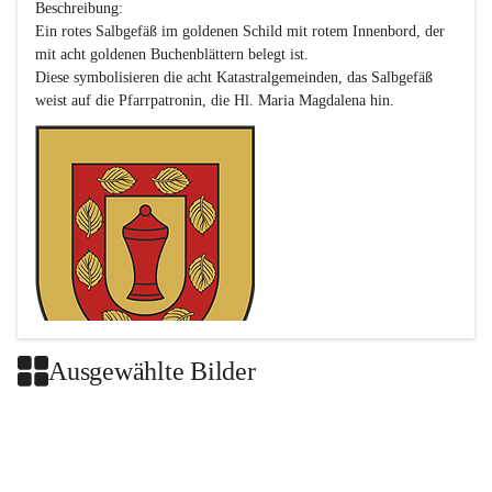
Beschreibung:

Ein rotes Salbgefäß im goldenen Schild mit rotem Innenbord, der 
mit acht goldenen Buchenblättern belegt ist.

Diese symbolisieren die acht Katastralgemeinden, das Salbgefäß 
Ausgewählte Bilder
Das neue Wappen ist eine Verschmelzung der Wappen der ehemals 
selbstständigen Gemeinden Buch-Geiseldorf und St. Magdalena.
