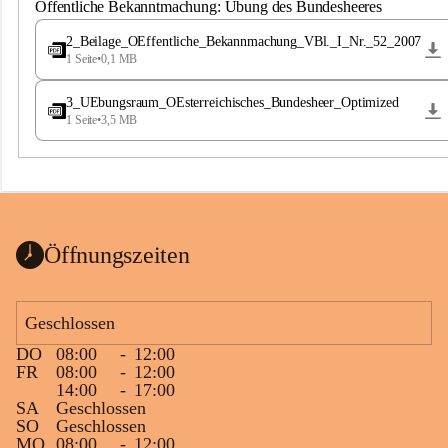
S
Öffentliche Bekanntmachung: Übung des Bundesheeres
t
.
2_Beilage_OEffentliche_Bekannmachung_VBl._I_Nr._52_2007
M
1 Seite
•
0,1 MB
a
g
3_UEbungsraum_OEsterreichisches_Bundesheer_Optimized
d
1 Seite
•
3,5 MB
a
l
e
n
a
Öffnungszeiten
Geschlossen
DO
08:00
-
12:00
FR
08:00
-
12:00
14:00
-
17:00
SA
Geschlossen
SO
Geschlossen
MO
08:00
-
12:00