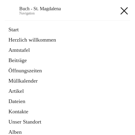
Buch - St. Magdalena
Navigation
Buch - St. Magdalena
Start
Herzlich willkommen
Gemeinde
Amtstafel
11 Schnellzugriffe
Beiträge
Bürgerservice
10 Schnellzugriffe
Öffnungszeiten
Müllkalender
+6
Artikel
Dateien
Kontakte
Unser Standort
Hauptadresse
Alben