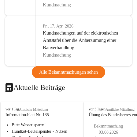
Kundmachung
Fr., 17. Apr. 2026
Kundmachungen auf der elektronischen
Amtstafel über die Anberaumung einer
Bauverhandlung
Kundmachung
Alle Bekanntmachungen sehen
Aktuelle Beiträge
B
B
vor 1 Tag
vor 5 Tagen
Amtliche Mitteilung
Amtliche Mitteilung
u
u
Informationsblatt Nr. 135
Übung des Bundesheeres von
c
c
Bitte Wasser sparen!
h
h
Bekanntmachung
-
-
Hundkot-Beutelspender - Nutzen 
03.08.2026