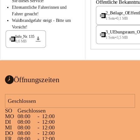
S
S
Sie dieses Service!
Öffentliche Bekanntm
t
t
Ehrenamtliche Fahrerinnen und 
.
.
2_Beilage_OEffent
Fahrer gesucht!
M
M
1 Seite
•
0,1 MB
Waldbrandgefahr steigt - Bitte um 
a
a
Vorsicht!
g
g
3_UEbungsraum_OEs
d
d
Info_Nr. 135
1 Seite
•
3,5 MB
a
a
0,6 MB
l
l
e
e
n
n
a
a
Öffnungszeiten
Geschlossen
SO
Geschlossen
MO
08:00
-
12:00
DI
08:00
-
12:00
MI
08:00
-
12:00
DO
08:00
-
12:00
FR
08:00
-
12:00