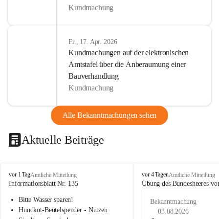
Kundmachung
Fr., 17. Apr. 2026
Kundmachungen auf der elektronischen
Amtstafel über die Anberaumung einer
Bauverhandlung
Kundmachung
Alle Bekanntmachungen sehen
Aktuelle Beiträge
B
B
vor 1 Tag
vor 4 Tagen
Amtliche Mitteilung
Amtliche Mitteilung
u
u
Informationsblatt Nr. 135
Übung des Bundesheeres von
c
c
Bitte Wasser sparen!
h
h
Bekanntmachung
-
-
Hundkot-Beutelspender - Nutzen 
03.08.2026