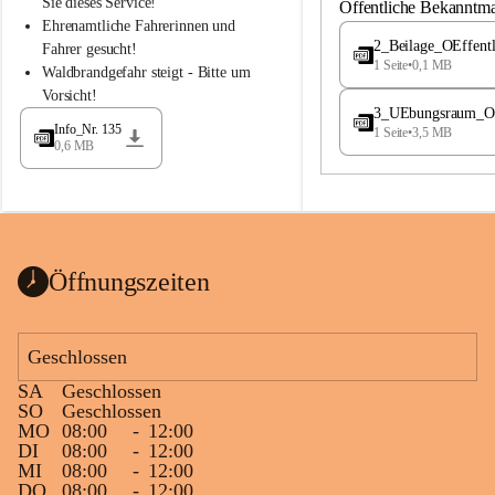
S
S
Sie dieses Service!
Öffentliche Bekanntm
t
t
Ehrenamtliche Fahrerinnen und 
.
.
2_Beilage_OEffent
Fahrer gesucht!
M
M
1 Seite
•
0,1 MB
Waldbrandgefahr steigt - Bitte um 
a
a
Vorsicht!
g
g
3_UEbungsraum_OEs
d
d
Info_Nr. 135
1 Seite
•
3,5 MB
a
a
0,6 MB
l
l
e
e
n
n
a
a
Öffnungszeiten
Geschlossen
SA
Geschlossen
SO
Geschlossen
MO
08:00
-
12:00
DI
08:00
-
12:00
MI
08:00
-
12:00
DO
08:00
-
12:00