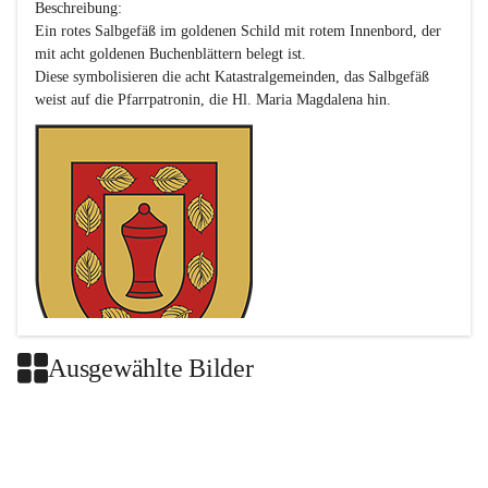
Beschreibung:

Ein rotes Salbgefäß im goldenen Schild mit rotem Innenbord, der 
mit acht goldenen Buchenblättern belegt ist.

Diese symbolisieren die acht Katastralgemeinden, das Salbgefäß 
Ausgewählte Bilder
Das neue Wappen ist eine Verschmelzung der Wappen der ehemals 
selbstständigen Gemeinden Buch-Geiseldorf und St. Magdalena.
