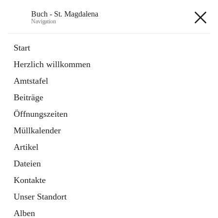
Buch - St. Magdalena
Navigation
Buch - St. Magdalena
Start
Herzlich willkommen
Gemeinde
Amtstafel
11 Schnellzugriffe
Beiträge
Bürgerservice
10 Schnellzugriffe
Öffnungszeiten
Müllkalender
+6
Artikel
Dateien
Kontakte
Unser Standort
Hauptadresse
Alben