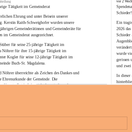
B
vor 2 Woc
tteilung
u
hrige Tätigkeit im Gemeinderat
Spendena
c
Schieder
rlichen Ehrung und unter Beisein unserer 
h
-
g. Kerstin Raith-Schweighofer wurden unsere 
Ein tragi
S
gjährigen Gemeinderätinnen und Gemeinderäte für 
2026 das
t
en im Gemeinderat ausgezeichnet.
Schieder
.
Augenblic
M
Stüber 
für seine 
25-jährige Tätigkeit
 im 
verändert
a
a Nöhrer 
für ihre
 15-jährige Tätigkeit
 im 
wurde vi
g
nter Kogler 
für seine
 12-jährige Tätigkeit
 im 
d
gerissen 
einde Buch-St. Magdalena. 
a
und zwei
l
 Nöhrer überreichte als Zeichen des Dankes und 
e
In dieser
e Ehrenurkunde der Gemeinde. Die 
n
hinterbli
. Kerstin Raith-Schweighofer würdigte die 
a
Mit Ihrer
politische Tätigkeit mit der Überreichung eines 
der Antei
eiermärkischen Landesregierung.
Wir dank
t. Magdalena und das Land Steiermark bedanken 
Spendern 
n langjährigen Einsatz, das verantwortungsbewusste 
Unterstüt
+6
wertvolle Mitarbeit zum Wohle der 
ihr Mitge
n und Gemeindebürger!