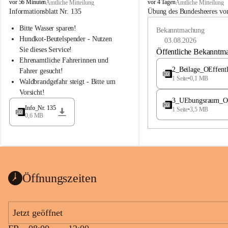
B
B
vor 56 Minuten
vor 4 Tagen
Amtliche Mitteilung
Amtliche Mitteilung
u
u
Informationsblatt Nr. 135
Übung des Bundesheeres von
c
c
Bitte Wasser sparen!
h
h
Bekanntmachung
-
-
Hundkot-Beutelspender - Nutzen 
03.08.2026
S
S
Sie dieses Service!
Öffentliche Bekanntm
t
t
Ehrenamtliche Fahrerinnen und 
.
.
2_Beilage_OEffent
Fahrer gesucht!
M
M
1 Seite
•
0,1 MB
Waldbrandgefahr steigt - Bitte um 
a
a
Vorsicht!
g
g
3_UEbungsraum_OEs
d
d
Info_Nr. 135
1 Seite
•
3,5 MB
a
a
0,6 MB
l
l
e
e
n
n
a
a
Öffnungszeiten
Jetzt geöffnet