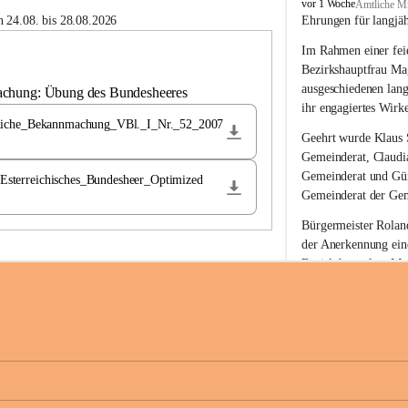
B
vor 1 Woche
Amtliche Mi
u
 24.08. bis 28.08.2026
Ehrungen für langjä
c
Im Rahmen einer feie
h
-
Bezirkshauptfrau Ma
S
ausgeschiedenen lan
achung: Übung des Bundesheeres
t
ihr engagiertes Wirk
.
liche_Bekannmachung_VBl._I_Nr._52_2007
M
Geehrt wurde 
Klaus 
a
Gemeinderat, 
Claudi
g
Gemeinderat und 
Gü
terreichisches_Bundesheer_Optimized
d
Gemeinderat der Gem
a
l
Bürgermeister Roland
e
der Anerkennung ein
n
Bezirkshauptfrau Mag
a
langjährige kommunal
Ehrendiploms der St
Die Gemeinde Buch-S
sich herzlich für de
Engagement und die 
Gemeindebürgerinne