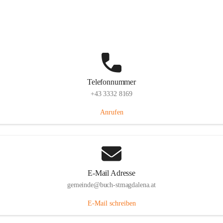
St. Magdalena 55, 8274 Buch-St. Magdalena, AUT
Auf Karte ansehen
Telefonnummer
+43 3332 8169
Anrufen
E-Mail Adresse
gemeinde@buch-stmagdalena.at
E-Mail schreiben