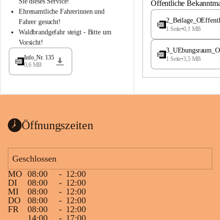
S
S
Sie dieses Service!
Öffentliche Bekanntm
t
t
Ehrenamtliche Fahrerinnen und 
.
.
2_Beilage_OEffent
Fahrer gesucht!
M
M
1 Seite
•
0,1 MB
Waldbrandgefahr steigt - Bitte um 
a
a
Vorsicht!
g
g
3_UEbungsraum_OEs
d
d
Info_Nr. 135
1 Seite
•
3,5 MB
a
a
0,6 MB
l
l
e
e
n
n
a
a
Öffnungszeiten
Geschlossen
MO
08:00
-
12:00
DI
08:00
-
12:00
MI
08:00
-
12:00
DO
08:00
-
12:00
FR
08:00
-
12:00
14:00
-
17:00