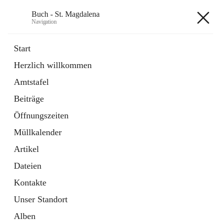
Buch - St. Magdalena
Navigation
Buch - St. Magdalena
Start
Herzlich willkommen
Gemeinde
Amtstafel
11 Schnellzugriffe
Beiträge
Bürgerservice
10 Schnellzugriffe
Öffnungszeiten
Müllkalender
+6
Artikel
Dateien
Kontakte
Unser Standort
Hauptadresse
Alben