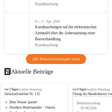
Kundmachung
Fr., 17. Apr. 2026
Kundmachungen auf der elektronischen
Amtstafel über die Anberaumung einer
Bauverhandlung
Kundmachung
Alle Bekanntmachungen sehen
Aktuelle Beiträge
B
B
vor 2 Tagen
vor 6 Tagen
Amtliche Mitteilung
Amtliche Mitteilung
u
u
Informationsblatt Nr. 135
Übung des Bundesheeres von
c
c
Bitte Wasser sparen!
h
h
Bekanntmachung
-
-
Hundkot-Beutelspender - Nutzen 
03.08.2026