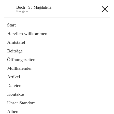
Buch - St. Magdalena
Navigation
Buch - St. Magdalena
Start
Herzlich willkommen
Gemeinde
Amtstafel
11 Schnellzugriffe
Beiträge
Bürgerservice
10 Schnellzugriffe
Öffnungszeiten
Müllkalender
+6
Artikel
Dateien
Kontakte
Unser Standort
Hauptadresse
Alben