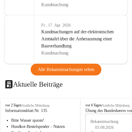
Kundmachung
Fr., 17. Apr. 2026
Kundmachungen auf der elektronischen
Amtstafel über die Anberaumung einer
Bauverhandlung
Kundmachung
Alle Bekanntmachungen sehen
Aktuelle Beiträge
B
B
vor 2 Tagen
vor 6 Tagen
Amtliche Mitteilung
Amtliche Mitteilung
u
u
Informationsblatt Nr. 135
Übung des Bundesheeres von
c
c
Bitte Wasser sparen!
h
h
Bekanntmachung
-
-
Hundkot-Beutelspender - Nutzen 
03.08.2026