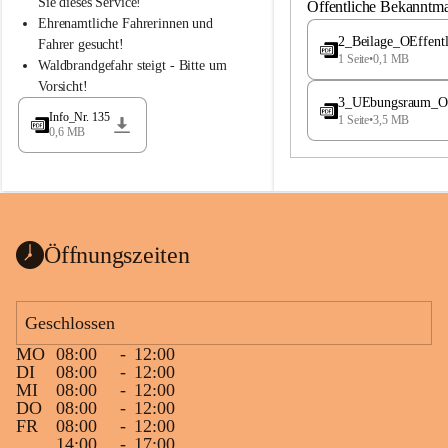
S
S
Sie dieses Service!
Öffentliche Bekanntm
t
t
Ehrenamtliche Fahrerinnen und 
.
.
2_Beilage_OEffent
Fahrer gesucht!
M
M
1 Seite
•
0,1 MB
Waldbrandgefahr steigt - Bitte um 
a
a
Vorsicht!
g
g
3_UEbungsraum_OEs
d
d
Info_Nr. 135
1 Seite
•
3,5 MB
a
a
0,6 MB
l
l
e
e
n
n
a
a
Öffnungszeiten
Geschlossen
MO
08:00
-
12:00
DI
08:00
-
12:00
MI
08:00
-
12:00
DO
08:00
-
12:00
FR
08:00
-
12:00
14:00
-
17:00