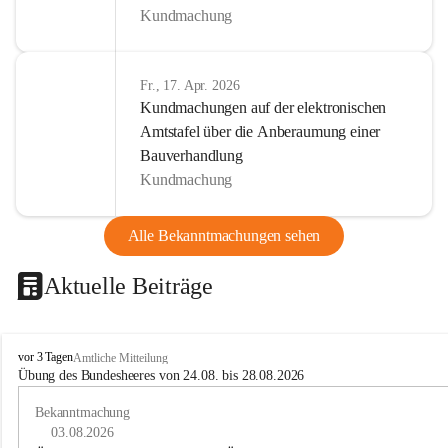
Kundmachung
Fr., 17. Apr. 2026
Kundmachungen auf der elektronischen
Amtstafel über die Anberaumung einer
Bauverhandlung
Kundmachung
Alle Bekanntmachungen sehen
Aktuelle Beiträge
B
vor 3 Tagen
Amtliche Mitteilung
u
Übung des Bundesheeres von 24.08. bis 28.08.2026
c
h
Bekanntmachung
-
03.08.2026