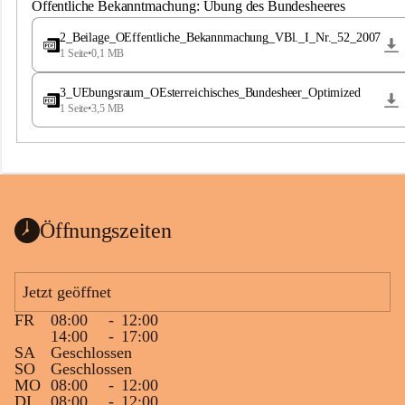
S
Öffentliche Bekanntmachung: Übung des Bundesheeres
t
.
2_Beilage_OEffentliche_Bekannmachung_VBl._I_Nr._52_2007
M
1 Seite
•
0,1 MB
a
g
3_UEbungsraum_OEsterreichisches_Bundesheer_Optimized
d
1 Seite
•
3,5 MB
a
l
e
n
a
Öffnungszeiten
Jetzt geöffnet
FR
08:00
-
12:00
14:00
-
17:00
SA
Geschlossen
SO
Geschlossen
MO
08:00
-
12:00
DI
08:00
-
12:00