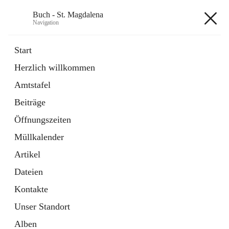
Buch - St. Magdalena
Navigation
Buch - St. Magdalena
Start
Herzlich willkommen
Gemeinde
Amtstafel
11 Schnellzugriffe
Beiträge
Bürgerservice
10 Schnellzugriffe
Öffnungszeiten
Müllkalender
+6
Artikel
Dateien
Kontakte
Unser Standort
Hauptadresse
Alben