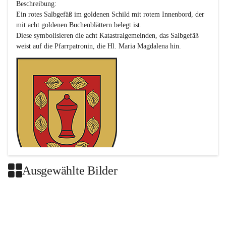
Beschreibung:

Ein rotes Salbgefäß im goldenen Schild mit rotem Innenbord, der 
mit acht goldenen Buchenblättern belegt ist.

Diese symbolisieren die acht Katastralgemeinden, das Salbgefäß 
Ausgewählte Bilder
Das neue Wappen ist eine Verschmelzung der Wappen der ehemals 
selbstständigen Gemeinden Buch-Geiseldorf und St. Magdalena.
