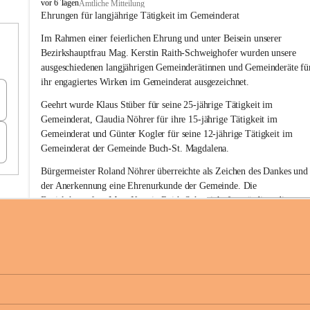
B
vor 6 Tagen
Amtliche Mitteilung
u
Ehrungen für langjährige Tätigkeit im Gemeinderat
c
Im Rahmen einer feierlichen Ehrung und unter Beisein unserer 
h
-
Bezirkshauptfrau Mag. Kerstin Raith-Schweighofer wurden unsere 
S
ausgeschiedenen langjährigen Gemeinderätinnen und Gemeinderäte fü
t
ihr engagiertes Wirken im Gemeinderat ausgezeichnet.
.
M
Geehrt wurde 
Klaus Stüber 
für seine 
25-jährige Tätigkeit
 im 
a
Gemeinderat, 
Claudia Nöhrer 
für ihre
 15-jährige Tätigkeit
 im 
g
Gemeinderat und 
Günter Kogler 
für seine
 12-jährige Tätigkeit
 im 
d
Gemeinderat der Gemeinde Buch-St. Magdalena. 
a
l
Bürgermeister Roland Nöhrer überreichte als Zeichen des Dankes und
e
der Anerkennung eine Ehrenurkunde der Gemeinde. Die 
n
Bezirkshauptfrau Mag. Kerstin Raith-Schweighofer würdigte die 
a
langjährige kommunalpolitische Tätigkeit mit der Überreichung eines 
Ehrendiploms der Steiermärkischen Landesregierung.
Die Gemeinde Buch-St. Magdalena und das Land Steiermark bedanke
sich herzlich für den langjährigen Einsatz, das verantwortungsbewusst
+6
Engagement und die wertvolle Mitarbeit zum Wohle der 
Gemeindebürgerinnen und Gemeindebürger!