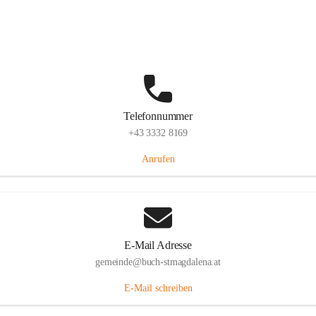
St. Magdalena 55, 8274 Buch-St. Magdalena, AUT
Auf Karte ansehen
Telefonnummer
+43 3332 8169
Anrufen
E-Mail Adresse
gemeinde@buch-stmagdalena.at
E-Mail schreiben