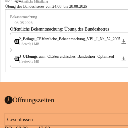
B
vor 3 Tagen
Amtliche Mitteilung
u
Übung des Bundesheeres von 24.08. bis 28.08.2026
c
h
Bekanntmachung
-
03.08.2026
S
Öffentliche Bekanntmachung: Übung des Bundesheeres
t
.
2_Beilage_OEffentliche_Bekannmachung_VBl._I_Nr._52_2007
M
1 Seite
•
0,1 MB
a
g
3_UEbungsraum_OEsterreichisches_Bundesheer_Optimized
d
1 Seite
•
3,5 MB
a
l
e
n
a
Öffnungszeiten
Geschlossen