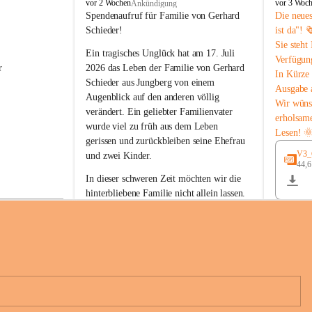
B
B
vor 2 Wochen
vor 3 Woc
Ankündigung
u
u
Spendenaufruf für Familie von Gerhard 
Die neue
c
c
Schieder!
ist da"! 
h
h
Sie steht
-
-
Ein tragisches Unglück hat am 17. Juli 
Verfügun
S
S
r 
2026 das Leben der Familie von Gerhard 
In Kürze 
t
t
Schieder aus Jungberg von einem 
Ausgabe 
.
.
Augenblick auf den anderen völlig 
M
M
Wir wüns
verändert. Ein geliebter Familienvater 
a
a
erholsam
wurde viel zu früh aus dem Leben 
g
g
Lesen! 
d
d
gerissen und zurückbleiben seine Ehefrau 
a
a
V3_G
und zwei Kinder.
l
l
44,
 
e
e
In dieser schweren Zeit möchten wir die 
n
n
hinterbliebene Familie nicht allein lassen. 
a
a
Mit Ihrer Spende können Sie ein Zeichen 
der Anteilnahme und der Solidarität setzen.
Wir danken allen Spenderinnen und 
n 
Spendern von Herzen für ihre 
e 
Unterstützung, ihre Hilfsbereitschaft und 
ihr Mitgefühl.